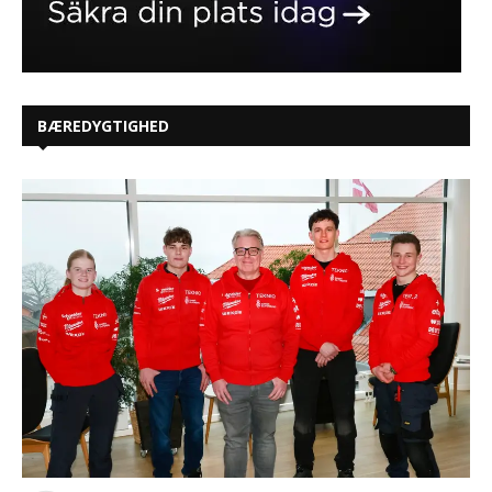
BÆREDYGTIGHED