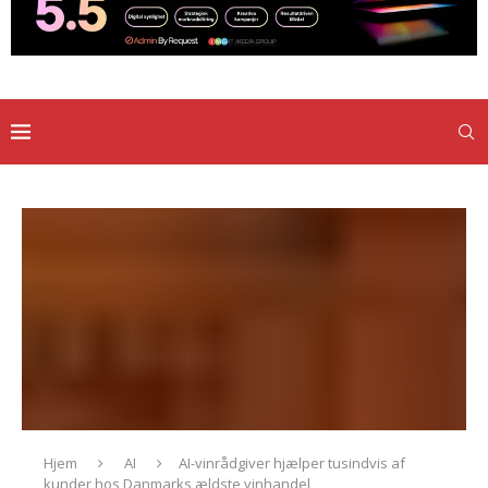
Hjem
AI
AI-vinrådgiver hjælper tusindvis af
kunder hos Danmarks ældste vinhandel