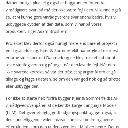
dataen nu lige pludselig også er baggrunden for en AI-
vinrådgivers svar, så må der ikke være fejl i den. Vi kunne også
se, at vi kunne gøre vinrådgiverens svar endnu bedre, hvis vi
udbyggede dybden af den data, som vi har på vores
produkter”, siger Adam Brostrøm.
Projektet blev derfor også hurtigt mere end bare et projekt i
en digital afdeling. Kjær & Sommerfeldt har nogle af de mest
erfarne vineksperter i Danmark og de blev trukket ind for at
teste vinrådgiveren og påpege, når den lavede fejl. Når den
ikke svarede korrekt, så var det ofte et spørgsmål om at gå
tilbage og kigge i dataen, se om den var god nok og så tilrette
eller udbygge den.
For ikke at starte helt forfra bygger Kjær & Sommerfeldts AI-
vinrådgiver ovenpå en af de kendte Large Language Models
(LLM). Det giver et rigtig godt udgangspunkt og gør også, at
dens underliggende vidensniveau kan blive bedre og bedre
efterhånden, som den underliggende LLM bliver bedre. Det er