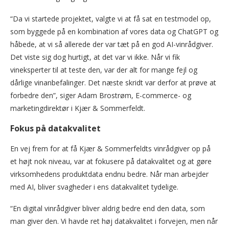
“Da vi startede projektet, valgte vi at få sat en testmodel op,
som byggede på en kombination af vores data og ChatGPT og
håbede, at vi så allerede der var tæt på en god AI-vinrådgiver.
Det viste sig dog hurtigt, at det var vi ikke. Når vi fik
vineksperter til at teste den, var der alt for mange fejl og
dårlige vinanbefalinger. Det næste skridt var derfor at prøve at
forbedre den”, siger Adam Brostrøm, E-commerce- og
marketingdirektør i Kjær & Sommerfeldt.
Fokus på datakvalitet
En vej frem for at få Kjær & Sommerfeldts vinrådgiver op på
et højt nok niveau, var at fokusere på datakvalitet og at gøre
virksomhedens produktdata endnu bedre. Når man arbejder
med AI, bliver svagheder i ens datakvalitet tydelige.
“En digital vinrådgiver bliver aldrig bedre end den data, som
man giver den. Vi havde ret høj datakvalitet i forvejen, men når