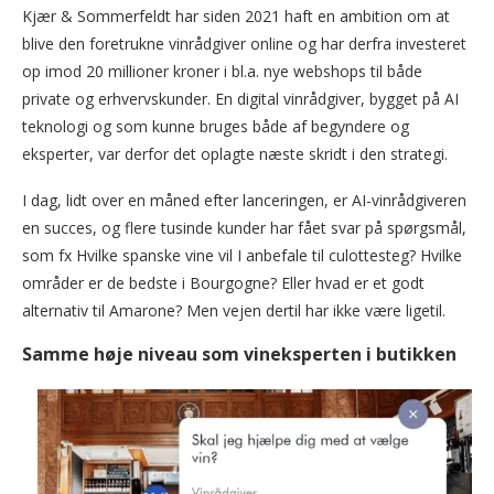
Kjær & Sommerfeldt har siden 2021 haft en ambition om at
blive den foretrukne vinrådgiver online og har derfra investeret
op imod 20 millioner kroner i bl.a. nye webshops til både
private og erhvervskunder. En digital vinrådgiver, bygget på AI
teknologi og som kunne bruges både af begyndere og
eksperter, var derfor det oplagte næste skridt i den strategi.
I dag, lidt over en måned efter lanceringen, er AI-vinrådgiveren
en succes, og flere tusinde kunder har fået svar på spørgsmål,
som fx Hvilke spanske vine vil I anbefale til culottesteg? Hvilke
områder er de bedste i Bourgogne? Eller hvad er et godt
alternativ til Amarone? Men vejen dertil har ikke være ligetil.
Samme høje niveau som vineksperten i butikken