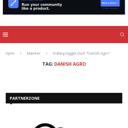
Hjem
Mærker
Indlæg tagget med "Danish Agro"
TAG:
DANISH AGRO
PARTNERZONE