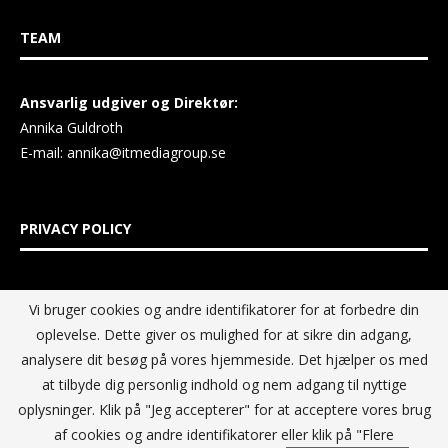
TEAM
Ansvarlig udgiver og Direktør:
Annika Guldroth
E-mail:
annika@itmediagroup.se
PRIVACY POLICY
IT MEDIA GROUP Data Privacy Policy
Vi bruger cookies og andre identifikatorer for at forbedre din
oplevelse. Dette giver os mulighed for at sikre din adgang,
analysere dit besøg på vores hjemmeside. Det hjælper os med
at tilbyde dig personlig indhold og nem adgang til nyttige
oplysninger. Klik på "Jeg accepterer" for at acceptere vores brug
af cookies og andre identifikatorer eller klik på "Flere