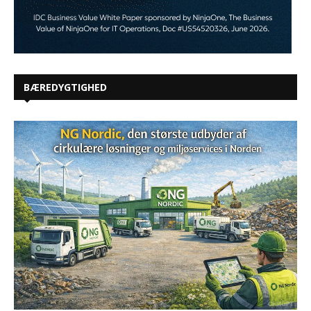
BÆREDYGTIGHED