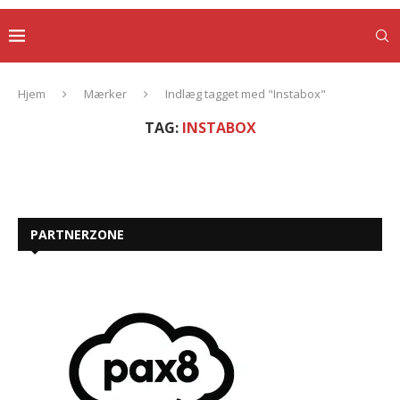
Hjem
Mærker
Indlæg tagget med "Instabox"
TAG:
INSTABOX
PARTNERZONE