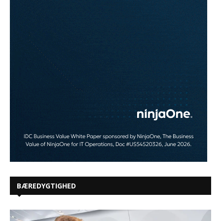
BÆREDYGTIGHED