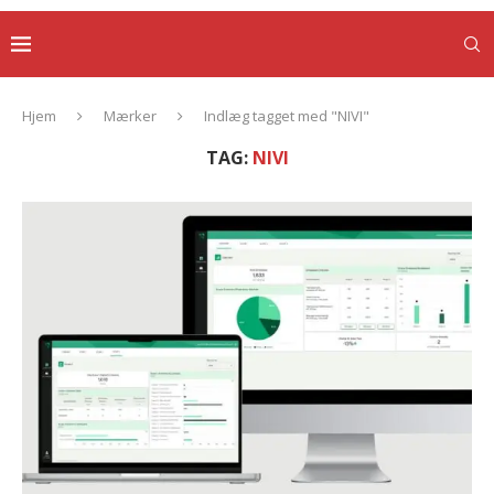
Hjem
Mærker
Indlæg tagget med "NIVI"
TAG:
NIVI