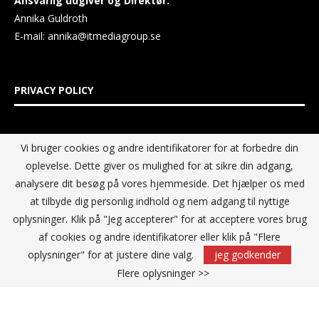
Ansvarlig udgiver og Direktør:
Annika Guldroth
E-mail:
annika@itmediagroup.se
PRIVACY POLICY
IT MEDIA GROUP Data Privacy Policy
Vi bruger cookies og andre identifikatorer for at forbedre din
oplevelse. Dette giver os mulighed for at sikre din adgang,
analysere dit besøg på vores hjemmeside. Det hjælper os med
at tilbyde dig personlig indhold og nem adgang til nyttige
oplysninger. Klik på "Jeg accepterer" for at acceptere vores brug
af cookies og andre identifikatorer eller klik på "Flere
oplysninger" for at justere dine valg.
jeg godkender
Flere oplysninger >>
@2021 - All Right Reserved. Designed and Developed by
IT Media