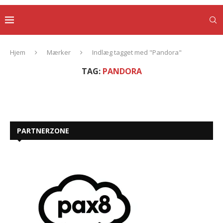
Hjem
Mærker
Indlæg tagget med "Pandora"
TAG:
PANDORA
PARTNERZONE