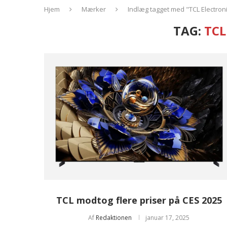
Hjem
Mærker
Indlæg tagget med "TCL Electron
TAG:
TCL
TCL modtog flere priser på CES 2025
Af
Redaktionen
januar 17, 2025