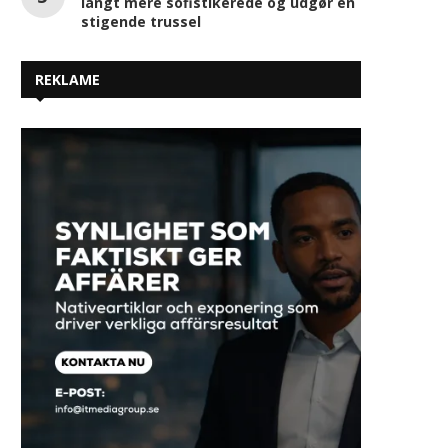
langt mere sofistikerede og udgør en
stigende trussel
REKLAME