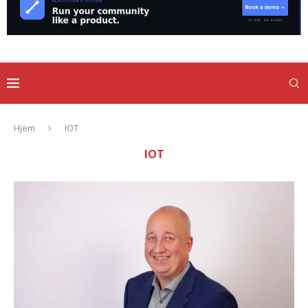
Hjem
IOT
IOT