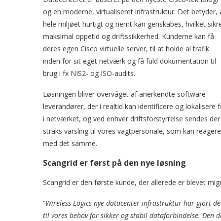
og en moderne, virtualiseret infrastruktur. Det betyder, 
hele miljøet hurtigt og nemt kan genskabes, hvilket sikr
maksimal oppetid og driftssikkerhed. Kunderne kan få
deres egen Cisco virtuelle server, til at holde al trafik
inden for sit eget netværk og få fuld dokumentation til
brug i fx NIS2- og ISO-audits.
Løsningen bliver overvåget af anerkendte software
leverandører, der i realtid kan identificere og lokalisere f
i netværket, og ved enhver driftsforstyrrelse sendes der
straks varsling til vores vagtpersonale, som kan reagere
med det samme.
Scangrid er først på den nye løsning
Scangrid er den første kunde, der allerede er blevet migr
“
Wireless Logics nye datacenter infrastruktur har gjort de
til vores behov for sikker og stabil dataforbindelse. Den 