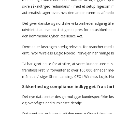
sikre såkaldt ‘geo-redundans’ – med et setup, ligesom m
automatisk tager over, hvis den anden rammes af nedb
Det giver danske og nordiske virksomheder adgang til
udviklet til at leve op til stigende pres for datasikkerh
den kommende Cyber Resilience Act.
Dermed er løsningen særlig relevant for brancher med kr
drift, hvor Wireless Logic Nordic i forvejen har mange k
”Vi har gjort dette for at sikre, at vores kunder uanset s
fremtidssikret. Vi forventer at over 100.000 enheder me
måneder,” siger Steen Lenzing, CEO i Wireless Logic Nor
Sikkerhed og compliance indbygget fra star
Det nye datacenter design muliggør kundespecifikke løs
og overvåges ned til mindste detalje.
Datacenteret er baseret på den nyeste Cisco-teknologi