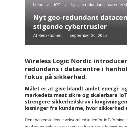
Hjem
IOT
Nyt geo-redundant datacenter s
Nyt geo-redundant datacen
stigende cybertrusler
Af
Redaktionen
september 26, 2025
Wireless Logic Nordic introduce
redundans i datacentre i henho
fokus på sikkerhed.
Målet er at give blandt andet energi- o
markedets mest sikre og skalerbare Io
strengere sikkerhedskrav i lovgivninge
løsninger fra kunderne, hvor sikkerhed e
Den markedsledende virksomhed indenfor IoT-forbindelse
med en ny, robust datacenter-infrastruktur, bygget op om