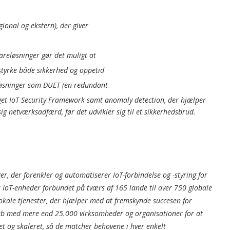
gional og ekstern), der giver
reløsninger gør det muligt at
d styrke både sikkerhed og oppetid
løsninger som DUET (en redundant
eget IoT Security Framework samt anomaly detection, der hjælper
netværksadfærd, før det udvikler sig til et sikkerhedsbrud.
er, der forenkler og automatiserer IoT-forbindelse og -styring for
 IoT-enheder forbundet på tværs af 165 lande til over 750 globale
lokale tjenester, der hjælper med at fremskynde succesen for
kab med mere end 25.000 virksomheder og organisationer for at
ret og skaleret, så de matcher behovene i hver enkelt