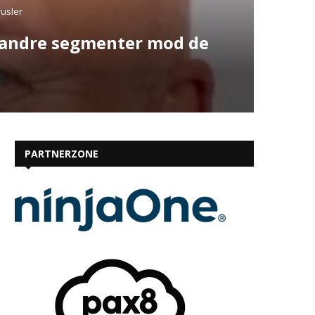
rusler
g andre segmenter mod de
PARTNERZONE