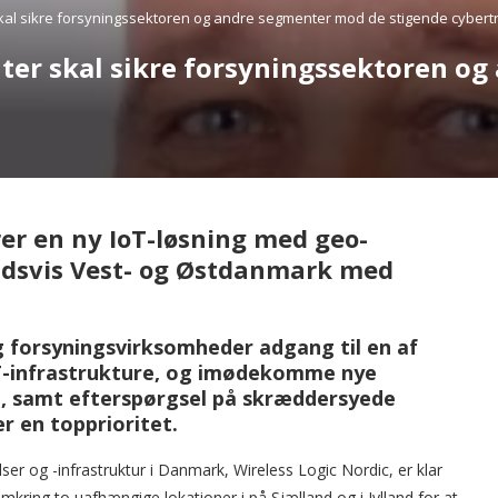
kal sikre forsyningssektoren og andre segmenter mod de stigende cybert
ter skal sikre forsyningssektoren o
rer en ny IoT-løsning med geo-
ldsvis Vest- og Østdanmark med
g forsyningsvirksomheder adgang til en af
T-infrastrukture, og imødekomme nye
n, samt efterspørgsel på skræddersyede
r en topprioritet.
r og -infrastruktur i Danmark, Wireless Logic Nordic, er klar
kring to uafhængige lokationer i på Sjælland og i Jylland for at