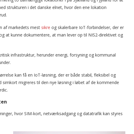
ed strukturen i det danske elnet, hvor den ene lokation
rud.
 en af markedets mest
sikre
og skalerbare IoT-forbindelser, der er
ed og at kunne dokumentere, at man lever op til NIS2-direktivet og
itisk infrastruktur, herunder energi, forsyning og kommunal
under.
tørrelse kan få en IoT-løsning, der er både stabil, fleksibel og
d simkort migreres til den nye løsning i løbet af de kommende
dic.
ten
ninger, hvor SIM-kort, netværksadgang og datatrafik kan styres