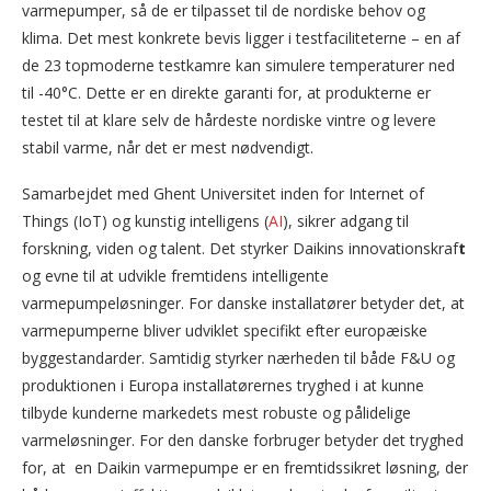
varmepumper, så de er tilpasset til de nordiske behov og
klima. Det mest konkrete bevis ligger i testfaciliteterne – en af
de 23 topmoderne testkamre kan simulere temperaturer ned
til -40°C. Dette er en direkte garanti for, at produkterne er
testet til at klare selv de hårdeste nordiske vintre og levere
stabil varme, når det er mest nødvendigt.
Samarbejdet med Ghent Universitet inden for Internet of
Things (IoT) og kunstig intelligens (
AI
), sikrer adgang til
forskning, viden og talent. Det styrker Daikins innovationskraf
t
og evne til at udvikle fremtidens intelligente
varmepumpeløsninger. For danske installatører betyder det, at
varmepumperne bliver udviklet specifikt efter europæiske
byggestandarder. Samtidig styrker nærheden til både F&U og
produktionen i Europa installatørernes tryghed i at kunne
tilbyde kunderne markedets mest robuste og pålidelige
varmeløsninger. For den danske forbruger betyder det tryghed
for, at en Daikin varmepumpe er en fremtidssikret løsning, der