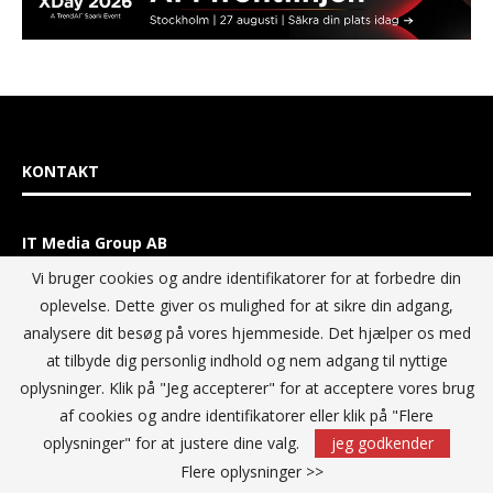
KONTAKT
IT Media Group AB
C/O Convendum
Vi bruger cookies og andre identifikatorer for at forbedre din
Kungsgatan 9
oplevelse. Dette giver os mulighed for at sikre din adgang,
111 43 Stockholm, Sweden
analysere dit besøg på vores hjemmeside. Det hjælper os med
E-mail:
info@itmediagroup.se
at tilbyde dig personlig indhold og nem adgang til nyttige
oplysninger. Klik på "Jeg accepterer" for at acceptere vores brug
TEAM
af cookies og andre identifikatorer eller klik på "Flere
oplysninger" for at justere dine valg.
jeg godkender
Flere oplysninger >>
Ansvarlig udgiver og Direktør: