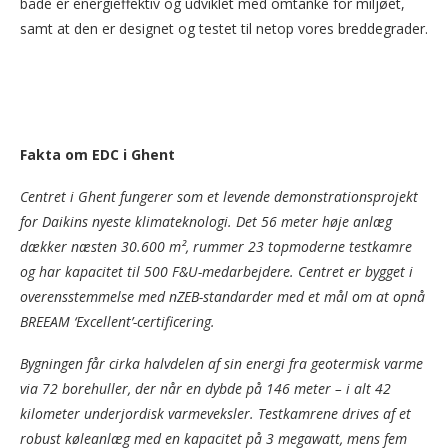
både er energieffektiv og udviklet med omtanke for miljøet,
samt at den er designet og testet til netop vores breddegrader.
Fakta om EDC i Ghent
Centret i Ghent fungerer som et levende demonstrationsprojekt
for Daikins nyeste klimateknologi. Det 56 meter høje anlæg
dækker næsten 30.600 m², rummer 23 topmoderne testkamre
og har kapacitet til 500 F&U-medarbejdere. Centret er bygget i
overensstemmelse med nZEB-standarder med et mål om at opnå
BREEAM ‘Excellent’-certificering.
Bygningen får cirka halvdelen af sin energi fra geotermisk varme
via 72 borehuller, der når en dybde på 146 meter – i alt 42
kilometer underjordisk varmeveksler. Testkamrene drives af et
robust køleanlæg med en kapacitet på 3 megawatt, mens fem