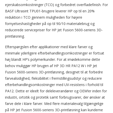
ejerskabsomkostninger (TCO) og forbedret overfladefinish. For
BASF Ultrasint TPU01-brugere leverer HP op til en 20%
reduktion i TCO gennem muligheden for højere
fornyelseshastigheder på op til 90/10 materialebrug og
reducerede servicepriser for HP Jet Fusion 5600-seriens 3D-
printløsning.
Efterspørgslen efter applikationer med klare farver og
minimale yderligere efterbehandlingsomkostninger er fortsat
høj blandt HP’s polymerkunder. For at imødekomme dette
behov muliggør HP brugen af HP 3D HR PA12 W i HP Jet
Fusion 5600-seriens 3D-printløsning, designet til at forbedre
farvealsidighed, fleksibilitet i fremstillingsudstyr og reducere
efterbehandlingsomkostninger med UV-resistens i forhold til
PA12. Dette er ideelt for deleleverandører og OEM’er inden for
industri, ortotik og protetik samt forbrugsvarer, der ønsker at
farve dele i klare farver. Med flere materialevalg tilgængelige
på HP Jet Fusion 5600-seriens 3D-printløsning kan kunderne