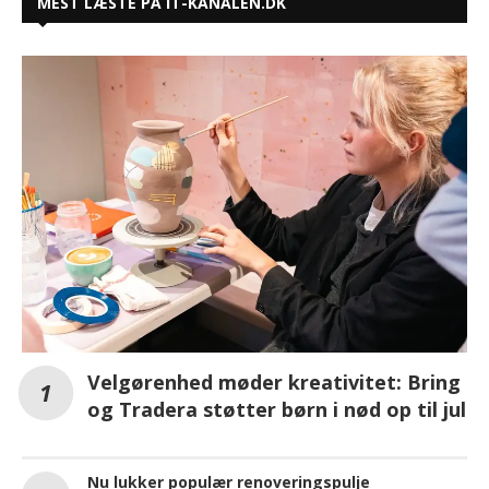
MEST LÆSTE PÅ IT-KANALEN.DK
Velgørenhed møder kreativitet: Bring
og Tradera støtter børn i nød op til jul
Nu lukker populær renoveringspulje