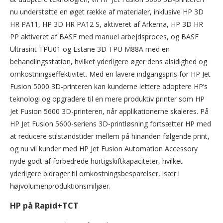
nu understøtte en øget række af materialer, inklusive HP 3D
HR PA11, HP 3D HR PA12 S, aktiveret af Arkema, HP 3D HR
PP aktiveret af BASF med manuel arbejdsproces, og BASF
Ultrasint TPU01 og Estane 3D TPU M88A med en
behandlingsstation, hvilket yderligere øger dens alsidighed og
omkostningseffektivitet. Med en lavere indgangspris for HP Jet
Fusion 5000 3D-printeren kan kunderne lettere adoptere HP’s
teknologi og opgradere til en mere produktiv printer som HP
Jet Fusion 5600 3D-printeren, når applikationerne skaleres. På
HP Jet Fusion 5600-seriens 3D-printløsning fortsætter HP med
at reducere stilstandstider mellem på hinanden følgende print,
og nu vil kunder med HP Jet Fusion Automation Accessory
nyde godt af forbedrede hurtigskiftkapaciteter, hvilket
yderligere bidrager til omkostningsbesparelser, især i
højvolumenproduktionsmiljøer.
HP på Rapid+TCT