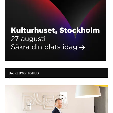
BÆREDYGTIGHED