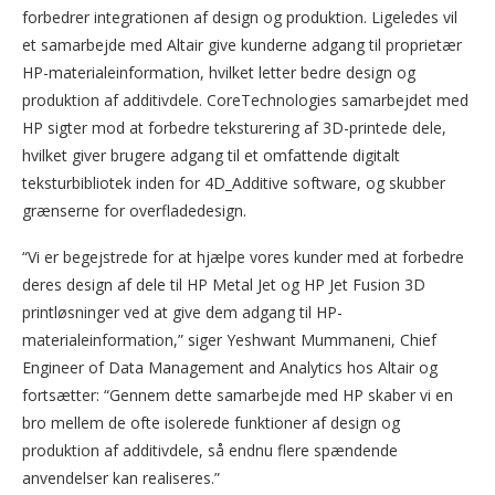
forbedrer integrationen af design og produktion. Ligeledes vil
et samarbejde med Altair give kunderne adgang til proprietær
HP-materialeinformation, hvilket letter bedre design og
produktion af additivdele. CoreTechnologies samarbejdet med
HP sigter mod at forbedre teksturering af 3D-printede dele,
hvilket giver brugere adgang til et omfattende digitalt
teksturbibliotek inden for 4D_Additive software, og skubber
grænserne for overfladedesign.
“Vi er begejstrede for at hjælpe vores kunder med at forbedre
deres design af dele til HP Metal Jet og HP Jet Fusion 3D
printløsninger ved at give dem adgang til HP-
materialeinformation,” siger Yeshwant Mummaneni, Chief
Engineer of Data Management and Analytics hos Altair og
fortsætter: “Gennem dette samarbejde med HP skaber vi en
bro mellem de ofte isolerede funktioner af design og
produktion af additivdele, så endnu flere spændende
anvendelser kan realiseres.”