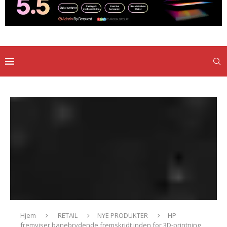
Hjem
RETAIL
NYE PRODUKTER
HP
fremviser banebrydende fremskridt inden for 3D-printning