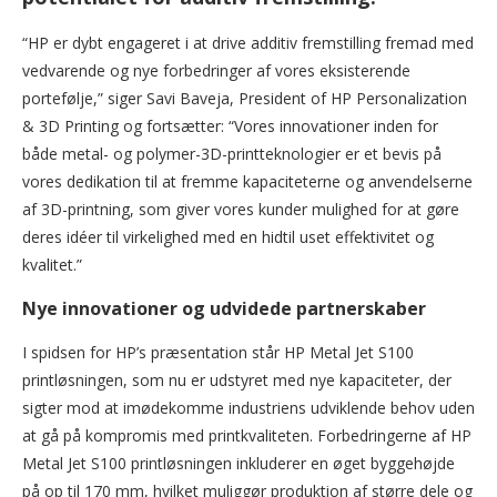
“HP er dybt engageret i at drive additiv fremstilling fremad med
vedvarende og nye forbedringer af vores eksisterende
portefølje,” siger Savi Baveja, President of HP Personalization
& 3D Printing og fortsætter: “Vores innovationer inden for
både metal- og polymer-3D-printteknologier er et bevis på
vores dedikation til at fremme kapaciteterne og anvendelserne
af 3D-printning, som giver vores kunder mulighed for at gøre
deres idéer til virkelighed med en hidtil uset effektivitet og
kvalitet.”
Nye innovationer og udvidede partnerskaber
I spidsen for HP’s præsentation står HP Metal Jet S100
printløsningen, som nu er udstyret med nye kapaciteter, der
sigter mod at imødekomme industriens udviklende behov uden
at gå på kompromis med printkvaliteten. Forbedringerne af HP
Metal Jet S100 printløsningen inkluderer en øget byggehøjde
på op til 170 mm, hvilket muliggør produktion af større dele og