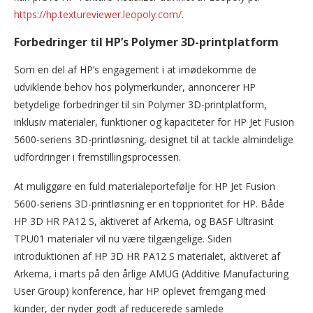
https://hp.textureviewer.leopoly.com/
.
Forbedringer til HP’s Polymer 3D-printplatform
Som en del af HP’s engagement i at imødekomme de
udviklende behov hos polymerkunder, annoncerer HP
betydelige forbedringer til sin Polymer 3D-printplatform,
inklusiv materialer, funktioner og kapaciteter for HP Jet Fusion
5600-seriens 3D-printløsning, designet til at tackle almindelige
udfordringer i fremstillingsprocessen.
At muliggøre en fuld materialeportefølje for HP Jet Fusion
5600-seriens 3D-printløsning er en topprioritet for HP. Både
HP 3D HR PA12 S, aktiveret af Arkema, og BASF Ultrasint
TPU01 materialer vil nu være tilgængelige. Siden
introduktionen af HP 3D HR PA12 S materialet, aktiveret af
Arkema, i marts på den årlige AMUG (Additive Manufacturing
User Group) konference, har HP oplevet fremgang med
kunder, der nyder godt af reducerede samlede