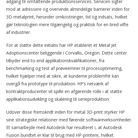
adgang til omfattende produktionsservices. Servicen sigter
mod at adressere og overvinde almindelige barrierer inden for
3D-metalprint, herunder omkostninger, tid og indsats, hvilket
gør teknologien mere tilgængelig og praktisk for en bred vifte
af industrier.
For at støtte dette initiativ har HP etableret et Metal Jet
Adoptionscenter beliggende i Corvallis, Oregon. Dette center
tilbyder end-to-end applikationskvalifikationer, fra
benchmarking og test af prøveemner til procesoptimering,
hvilket hjælper med at sikre, at kunderne problemfrit kan
overgå fra prototype til produktion. HP’s netværk af
kontraktproducenter vil spille en afgørende rolle i at støtte
applikationsudvikling og skalering til serieproduktion.
Udover disse fremskridt inden for metal 3D-print styrker HP
sine strategiske relationer med førende softwarevirksomheder.
Et samarbejde med Autodesk har resulteret i, at Autodesk
Fusion bundtet er klar til brug med HP-printere, hvilket