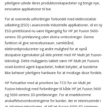
yderligere udvide deres produktionskapaciteter og bringe nye,
innovative applikationer til live.
For at overvinde udfordringer forbundet med elektrostatisk
udladning (ESD) i avancerede industrielle applikationer, vil en ny
ESD-printtilstand nu være tilgængelig for HP Jet Fusion 5600-
seriens 3D-printløsning uden ekstra omkostninger. Denne
funktion vil give servicebureauer, samlebånd,
elektronikproducenter og andre mulighed for at opnå
dissipative egenskaber på dele printet med HP Multi Jet Fusion-
teknologi. Dette muliggøres takket være HP Multi Jet Fusions
voxel-kontrol agent kapaciteter, hvilket betyder, at kunderne
ikke behøver yderligere hardware for at modtage disse fordele.
HP fortsætter med at prioritere lav TCO for sin Multi Jet
Fusion-teknologi med forbedringer til både HP Jet Fusion 5600
og 5000-seriens 3D-printløsninger. For at imødekomme
anskaffelsesomkostningerne for kunder, der er interesserede i
at adoptere teknologien, vil HP Jet Fusion 5000 3D-printeren