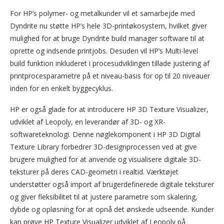
For HP’s polymer- og metalkunder vil et samarbejde med
Dyndrite nu støtte HP’s hele 3D-printøkosystem, hvilket giver
mulighed for at bruge Dyndrite build manager software til at
oprette og indsende printjobs. Desuden vil HP’s Multi-level
build funktion inkluderet i procesudviklingen tillade justering af
printprocesparametre på et niveau-basis for op til 20 niveauer
inden for en enkelt byggecyklus.
HP er også glade for at introducere HP 3D Texture Visualizer,
udviklet af Leopoly, en leverandør af 3D- og XR-
softwareteknologi. Denne nøglekomponent i HP 3D Digital
Texture Library forbedrer 3D-designprocessen ved at give
brugere mulighed for at anvende og visualisere digitale 3D-
teksturer på deres CAD-geometri i realtid. Værktøjet
understøtter også import af brugerdefinerede digitale teksturer
og giver fleksibilitet til at justere parametre som skalering,
dybde og opløsning for at opnå det ønskede udseende. Kunder
kan prøve HP Texture Visualizer udviklet af Leopoly på