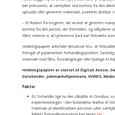
bør præciseres, at samtykket skal komme fra den identifi
uploader eller genererer materialet, pointerer direktør i 
– Et flueben fra brugeren, der ønsker at generere manip
komme fra den person, der fremstilles, og udbyderen af 
Ellers risikerer vi, at tjenesterne bare kan fortsætte so
Holdningspapiret anbefaler derudover bl.a., at forbudde
fremgår af parlamentets forhandlingsposition. Samtidi
materiale med filtre, forvrængninger eller tydelige AI-fej
Holdningspapiret er støttet af Digitalt Ansvar, 
DareGender, Julemærkehjemmene, KVINFO, Medies
Fakta:
EU forhandler lige nu den såkaldte AI Omnibus, som
implementeringen. I den forbindelse drøftes et fo
materiale af identificerbare personer uden samty
Rådets forhandlingsposition kan læses
her.