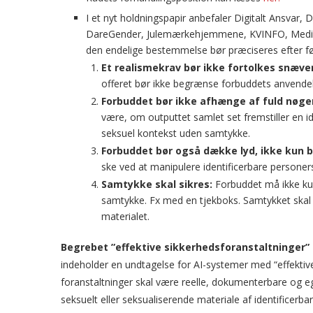
I et nyt holdningspapir anbefaler Digitalt Ansvar
DareGender, Julemærkehjemmene, KVINFO, Medies
den endelige bestemmelse bør præciseres efter f
Et realismekrav bør ikke fortolkes snæver
offeret bør ikke begrænse forbuddets anvendel
Forbuddet bør ikke afhænge af fuld nøgen
være, om outputtet samlet set fremstiller en id
seksuel kontekst uden samtykke.
Forbuddet bør også dække lyd, ikke kun bi
ske ved at manipulere identificerbare persone
Samtykke skal sikres:
Forbuddet må ikke kun
samtykke. Fx med en tjekboks. Samtykket skal k
materialet.
Begrebet ”effektive sikkerhedsforanstaltninger”
indeholder en undtagelse for AI-systemer med “effektiv
foranstaltninger skal være reelle, dokumenterbare og eg
seksuelt eller seksualiserende materiale af identificerba