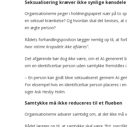
Seksualisering kræver ikke synlige kønsdele
Organisationerne peger i holdningspapiret især på to sp
en seksuel krænkelse? Og hvordan skal det bevises, at de
en ægte person?
Rådets forhandlingsposition lægger nemlig op til, at fo
hvor intime kropsdele ikke afsløres”.
Det afgørende bør dog ikke være, om et AI-genereret bil
om en identificerbar person uden samtykke fremstilles i e
– En person kan godt blive seksualiseret gennem AI-gene
For eksempel hvis en identificerbar person placeres i en 
siger Ask Hesby Holm.
Samtykke må ikke reduceres til et flueben
Organisationerne advarer samtidig om, at det ikke må vær
Rådet lægger op til, at samtykke skal være
“frit, specifi