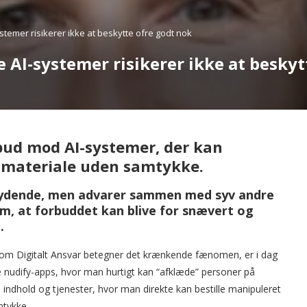
emer risikerer ikke at beskytte ofre godt nok
AI-systemer risikerer ikke at beskyt
rbud mod AI-systemer, der kan
t materiale uden samtykke.
brydende, men advarer sammen med syv andre
om, at forbuddet kan blive for snævert og
.
 som Digitalt Ansvar betegner det krænkende fænomen, er i dag
e nudify-apps, hvor man hurtigt kan “afklæde” personer på
 indhold og tjenester, hvor man direkte kan bestille manipuleret
mtykke.