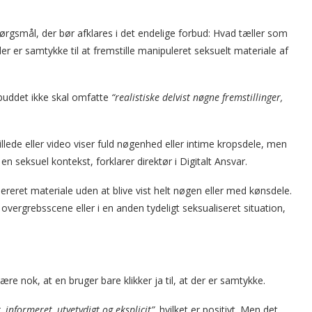
ørgsmål, der bør afklares i det endelige forbud: Hvad tæller som
r er samtykke til at fremstille manipuleret seksuelt materiale af
rbuddet ikke skal omfatte
“realistiske delvist nøgne fremstillinger,
lede eller video viser fuld nøgenhed eller intime kropsdele, men
n seksuel kontekst, forklarer direktør i Digitalt Ansvar.
reret materiale uden at blive vist helt nøgen eller med kønsdele.
overgrebsscene eller i en anden tydeligt seksualiseret situation,
e nok, at en bruger bare klikker ja til, at der er samtykke.
kt, informeret, utvetydigt og eksplicit”,
hvilket er positivt. Men det