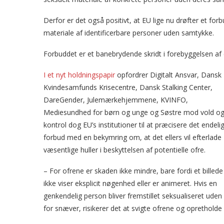
Derfor er det også positivt, at EU lige nu drøfter et fo
materiale af identificerbare personer uden samtykke.
Forbuddet er et banebrydende skridt i forebyggelsen af d
I et nyt holdningspapir
opfordrer Digitalt Ansvar, Dansk
Kvindesamfunds Krisecentre, Dansk Stalking Center,
DareGender, Julemærkehjemmene, KVINFO,
Mediesundhed for børn og unge og Søstre mod vold o
kontrol dog EU’s institutioner til at præcisere det endeli
forbud med en bekymring om, at det ellers vil efterlade
væsentlige huller i beskyttelsen af potentielle ofre.
– For ofrene er skaden ikke mindre, bare fordi et billede
ikke viser eksplicit nøgenhed eller er animeret. Hvis en
genkendelig person bliver fremstillet seksualiseret ude
for snæver, risikerer det at svigte ofrene og opretholde 