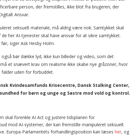
cerbare person, der fremstilles, ikke blot fra brugeren, der
Digitalt Ansvar.
uleret seksuelt materiale, må aldrig være nok. Samtykket skal
de her AI-tjenester skal have ansvar for at sikre samtykket.
m før, siger Ask Hesby Holm.
t også bør dække lyd, ikke kun billeder og video, som det
g må et snævert krav om realisme ikke skabe nye gråzoner, hvor
l falder uden for forbuddet.
Dansk Kvindesamfunds Krisecentre, Dansk Stalking Center,
undhed for børn og unge og Søstre mod vold og kontrol.
 skal forenkle AI Act og justere tidsplanen for
rbud mod AI-systemer, der kan fremstille manipuleret seksuelt
kke. Europa-Parlamentets forhandlingsposition kan læses
her
, og