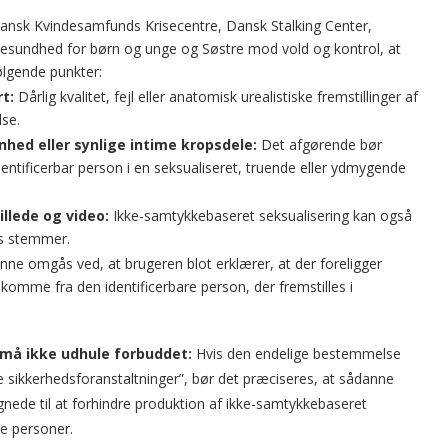
, Dansk Kvindesamfunds Krisecentre, Dansk Stalking Center,
undhed for børn og unge og Søstre mod vold og kontrol, at
ølgende punkter:
t:
Dårlig kvalitet, fejl eller anatomisk urealistiske fremstillinger af
se.
hed eller synlige intime kropsdele:
Det afgørende bør
entificerbar person i en seksualiseret, truende eller ydmygende
llede og video:
Ikke-samtykkebaseret seksualisering kan også
rs stemmer.
ne omgås ved, at brugeren blot erklærer, at der foreligger
omme fra den identificerbare person, der fremstilles i
 må ikke udhule forbuddet:
Hvis den endelige bestemmelse
e sikkerhedsforanstaltninger”, bør det præciseres, at sådanne
nede til at forhindre produktion af ikke-samtykkebaseret
re personer.