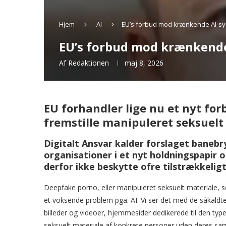
Hjem
AI
EU’s forbud mod krænkende AI-syst
EU’s forbud mod krænkende 
Af
Redaktionen
maj 8, 2026
EU forhandler lige nu et nyt fo
fremstille manipuleret seksuel
Digitalt Ansvar kalder forslaget bane
organisationer i et nyt holdningspapir 
derfor ikke beskytte ofre tilstrækkeligt
Deepfake porno, eller manipuleret seksuelt materiale,
et voksende problem pga. AI. Vi ser det med de såkaldt
billeder og videoer, hjemmesider dedikerede til den type
seksuelt materiale af konkrete personer uden deres sa