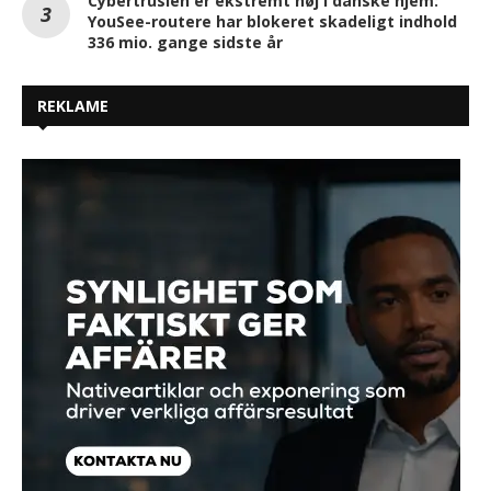
Cybertruslen er ekstremt høj i danske hjem:
YouSee-routere har blokeret skadeligt indhold
336 mio. gange sidste år
REKLAME