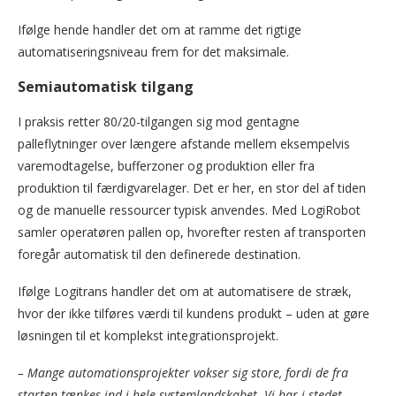
Ifølge hende handler det om at ramme det rigtige
automatiseringsniveau frem for det maksimale.
Semiautomatisk tilgang
I praksis retter 80/20-tilgangen sig mod gentagne
palleflytninger over længere afstande mellem eksempelvis
varemodtagelse, bufferzoner og produktion eller fra
produktion til færdigvarelager. Det er her, en stor del af tiden
og de manuelle ressourcer typisk anvendes. Med LogiRobot
samler operatøren pallen op, hvorefter resten af transporten
foregår automatisk til den definerede destination.
Ifølge Logitrans handler det om at automatisere de stræk,
hvor der ikke tilføres værdi til kundens produkt – uden at gøre
løsningen til et komplekst integrationsprojekt.
– Mange automationsprojekter vokser sig store, fordi de fra
starten tænkes ind i hele systemlandskabet. Vi har i stedet