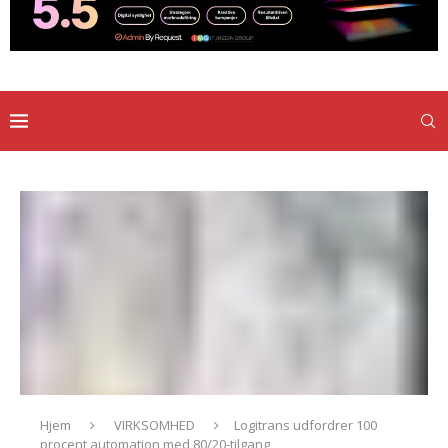
Hjem
VIRKSOMHED
Logitrans udfordrer 100
procent automation med 80/20-tilgang