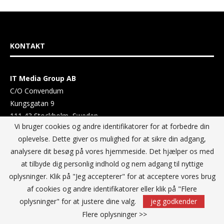
KONTAKT
IT Media Group AB
C/O Convendum
Kungsgatan 9
111 43 Stockholm, Sweden
Vi bruger cookies og andre identifikatorer for at forbedre din
E-mail:
info@itmediagroup.se
oplevelse. Dette giver os mulighed for at sikre din adgang,
analysere dit besøg på vores hjemmeside. Det hjælper os med
TEAM
at tilbyde dig personlig indhold og nem adgang til nyttige
oplysninger. Klik på "Jeg accepterer" for at acceptere vores brug
Ansvarlig udgiver og Direktør:
af cookies og andre identifikatorer eller klik på "Flere
Annika Guldroth
oplysninger" for at justere dine valg.
jeg godkender
E-mail:
annika@itmediagroup.se
Flere oplysninger >>