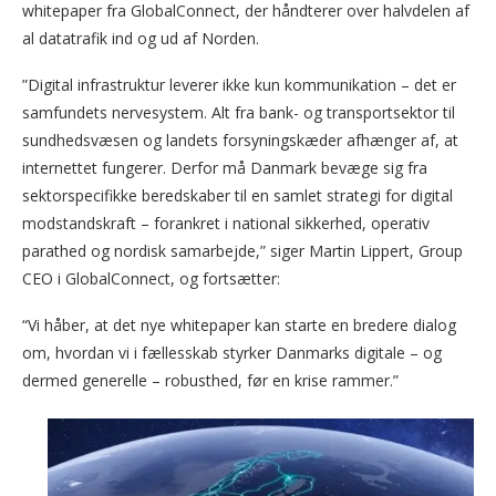
whitepaper fra GlobalConnect, der håndterer over halvdelen af
al datatrafik ind og ud af Norden.
”Digital infrastruktur leverer ikke kun kommunikation – det er
samfundets nervesystem. Alt fra bank- og transportsektor til
sundhedsvæsen og landets forsyningskæder afhænger af, at
internettet fungerer. Derfor må Danmark bevæge sig fra
sektorspecifikke beredskaber til en samlet strategi for digital
modstandskraft – forankret i national sikkerhed, operativ
parathed og nordisk samarbejde,” siger Martin Lippert, Group
CEO i GlobalConnect, og fortsætter:
“Vi håber, at det nye whitepaper kan starte en bredere dialog
om, hvordan vi i fællesskab styrker Danmarks digitale – og
dermed generelle – robusthed, før en krise rammer.”