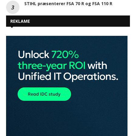
STIHL præsenterer FSA 70 R og FSA 110 R
REKLAME