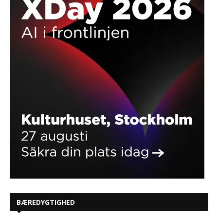
BÆREDYGTIGHED