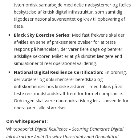
tværnordisk samarbejde med delte nødsystemer og fælles
beskyttelse af kritisk digital infrastruktur, som samtidig
tilgodeser national suverænitet og krav til opbevaring af
data.
Black Sky Exercise Series:
Med fast frekvens skal der
afvikles en serie af praksisnære øvelser for at teste
respons på hændelser, der varer flere dage og berører
adskillige sektorer. Målet er at gå skridtet længere end
simulationer til reel operationel validering.
National Digital Resilience Certification:
En ordning,
der vurderer og dokumenterer beredskab og
driftskontinuitet hos kritiske aktører – med fokus på at
teste reel modstandskraft frem for formel compliance.
Ordningen skal være ubureaukratisk og let at anvende for
operatører i alle størrelser.
Om whitepaper’et:
Whitepaper’et
Digital Resilience – Securing Denmark’s Digital
Infrastructure Amid Growing Uncertainty and Geopolitical