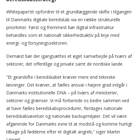
Whitepaper’et opfordrer til et grundlæggende skifte i tilgangen
til Danmarks digitale beredskab via en række strukturelle
prioriteter. Først og fremmest bør digital infrastruktur
behandles som et nationalt sikkerhedsaktiv på linje med
energi- og forsyningssektoren.
Dernæst bør der igangsættes et øget samarbejde på tværs af
sektorer, det offentlige og private samt de nordiske lande.
”Et gearskifte i beredskabet kræver mere end tekniske
løsninger. Det kræver, at fælles ansvar i højere grad indgår i
Danmarks institutionelle DNA – på tværs af ministerier,
sektorer og grænser. Vi må forberede os bedre sammen ved
at have fælles beredskabsprocedurer, flerdages nationale
beredskabsøvelser og nationale backupmiljøer. Det vil være
afgørende for Danmarks evne til at modstå og komme hurtigt
tilbage på fødderne efter et digitalt angreb,” siger Martin
Lippert.