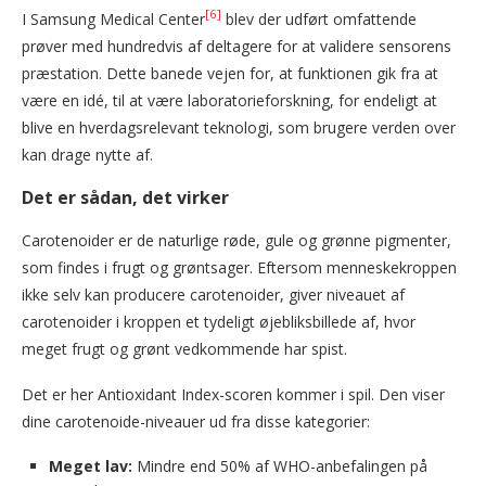
[6]
I Samsung Medical Center
blev der udført omfattende
prøver med hundredvis af deltagere for at validere sensorens
præstation. Dette banede vejen for, at funktionen gik fra at
være en idé, til at være laboratorieforskning, for endeligt at
blive en hverdagsrelevant teknologi, som brugere verden over
kan drage nytte af.
Det er sådan, det virker
Carotenoider er de naturlige røde, gule og grønne pigmenter,
som findes i frugt og grøntsager. Eftersom menneskekroppen
ikke selv kan producere carotenoider, giver niveauet af
carotenoider i kroppen et tydeligt øjebliksbillede af, hvor
meget frugt og grønt vedkommende har spist.
Det er her Antioxidant Index-scoren kommer i spil. Den viser
dine carotenoide-niveauer ud fra disse kategorier:
Meget lav:
Mindre end 50% af WHO-anbefalingen på