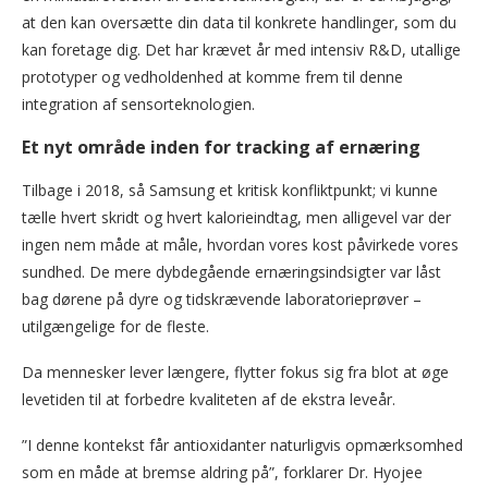
at den kan oversætte din data til konkrete handlinger, som du
kan foretage dig. Det har krævet år med intensiv R&D, utallige
prototyper og vedholdenhed at komme frem til denne
integration af sensorteknologien.
Et nyt område inden for tracking af ernæring
Tilbage i 2018, så Samsung et kritisk konfliktpunkt; vi kunne
tælle hvert skridt og hvert kalorieindtag, men alligevel var der
ingen nem måde at måle, hvordan vores kost påvirkede vores
sundhed. De mere dybdegående ernæringsindsigter var låst
bag dørene på dyre og tidskrævende laboratorieprøver –
utilgængelige for de fleste.
Da mennesker lever længere, flytter fokus sig fra blot at øge
levetiden til at forbedre kvaliteten af de ekstra leveår.
”I denne kontekst får antioxidanter naturligvis opmærksomhed
som en måde at bremse aldring på”, forklarer Dr. Hyojee