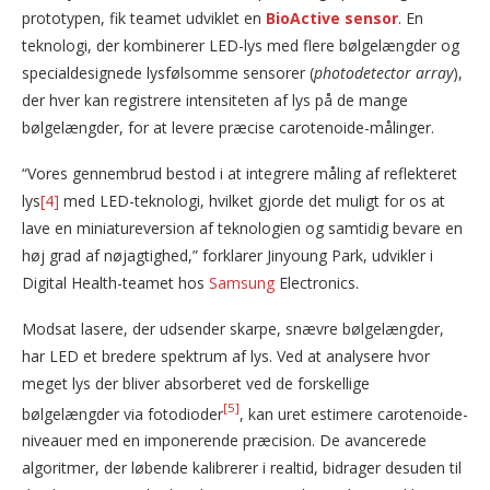
prototypen, fik teamet udviklet en
BioActive sensor
. En
teknologi, der kombinerer LED-lys med flere bølgelængder og
specialdesignede lysfølsomme sensorer (
photodetector array
),
der hver kan registrere intensiteten af lys på de mange
bølgelængder, for at levere præcise carotenoide-målinger.
“Vores gennembrud bestod i at integrere måling af reflekteret
lys
[4]
med LED-teknologi, hvilket gjorde det muligt for os at
lave en miniatureversion af teknologien og samtidig bevare en
høj grad af nøjagtighed,” forklarer Jinyoung Park, udvikler i
Digital Health-teamet hos
Samsung
Electronics.
Modsat lasere, der udsender skarpe, snævre bølgelængder,
har LED et bredere spektrum af lys. Ved at analysere hvor
meget lys der bliver absorberet ved de forskellige
[5]
bølgelængder via fotodioder
, kan uret estimere carotenoide-
niveauer med en imponerende præcision. De avancerede
algoritmer, der løbende kalibrerer i realtid, bidrager desuden til