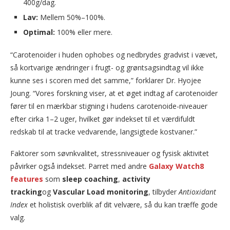
400g/dag.
Lav:
Mellem 50%–100%.
Optimal:
100% eller mere.
“Carotenoider i huden ophobes og nedbrydes gradvist i vævet,
så kortvarige ændringer i frugt- og grøntsagsindtag vil ikke
kunne ses i scoren med det samme,” forklarer Dr. Hyojee
Joung. “Vores forskning viser, at et øget indtag af carotenoider
fører til en mærkbar stigning i hudens carotenoide-niveauer
efter cirka 1–2 uger, hvilket gør indekset til et værdifuldt
redskab til at tracke vedvarende, langsigtede kostvaner.”
Faktorer som søvnkvalitet, stressniveauer og fysisk aktivitet
påvirker også indekset. Parret med andre
Galaxy Watch8
features
som
sleep coaching
,
activity
tracking
og
Vascular Load
monitoring
, tilbyder
Antioxidant
Index
et holistisk overblik af dit velvære, så du kan træffe gode
valg.