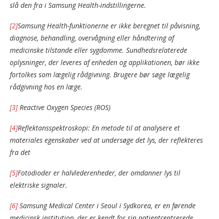
slå den fra i Samsung Health-indstillingerne.
[2]
Samsung Health-funktionerne er ikke beregnet til påvisning,
diagnose, behandling, overvågning eller håndtering af
medicinske tilstande eller sygdomme. Sundhedsrelaterede
oplysninger, der leveres af enheden og applikationen, bør ikke
fortolkes som lægelig rådgivning. Brugere bør søge lægelig
rådgivning hos en læge.
[3]
Reactive Oxygen Species (ROS)
[4]
Reflektansspektroskopi: En metode til at analysere et
materiales egenskaber ved at undersøge det lys, der reflekteres
fra det
[5]
Fotodioder er halvlederenheder, der omdanner lys til
elektriske signaler.
[6]
Samsung Medical Center i Seoul i Sydkorea, er en førende
medicinsk institution, der er kendt for sin patientcentrerede