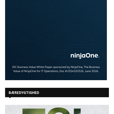
BÆREDYGTIGHED