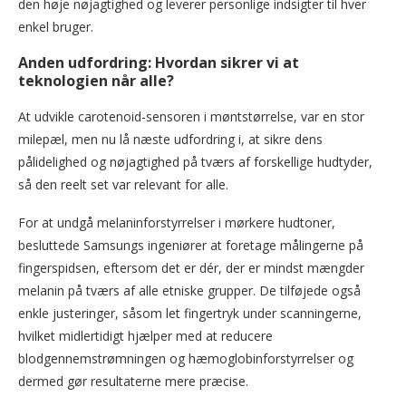
den høje nøjagtighed og leverer personlige indsigter til hver
enkel bruger.
Anden udfordring: Hvordan sikrer vi at
teknologien når alle?
At udvikle carotenoid-sensoren i møntstørrelse, var en stor
milepæl, men nu lå næste udfordring i, at sikre dens
pålidelighed og nøjagtighed på tværs af forskellige hudtyder,
så den reelt set var relevant for alle.
For at undgå melaninforstyrrelser i mørkere hudtoner,
besluttede Samsungs ingeniører at foretage målingerne på
fingerspidsen, eftersom det er dér, der er mindst mængder
melanin på tværs af alle etniske grupper. De tilføjede også
enkle justeringer, såsom let fingertryk under scanningerne,
hvilket midlertidigt hjælper med at reducere
blodgennemstrømningen og hæmoglobinforstyrrelser og
dermed gør resultaterne mere præcise.