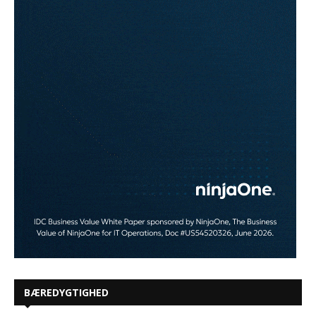
BÆREDYGTIGHED