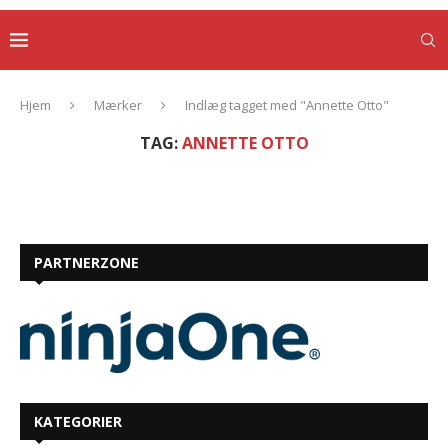
Hjem
Mærker
Indlæg tagget med "Annette Otto"
TAG:
ANNETTE OTTO
PARTNERZONE
KATEGORIER