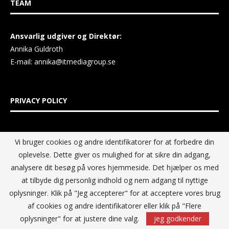
TEAM
Ansvarlig udgiver og Direktør:
Annika Guldroth
E-mail:
annika@itmediagroup.se
PRIVACY POLICY
IT MEDIA GROUP Data Privacy Policy
Vi bruger cookies og andre identifikatorer for at forbedre din
oplevelse. Dette giver os mulighed for at sikre din adgang,
analysere dit besøg på vores hjemmeside. Det hjælper os med
at tilbyde dig personlig indhold og nem adgang til nyttige
oplysninger. Klik på "Jeg accepterer" for at acceptere vores brug
af cookies og andre identifikatorer eller klik på "Flere
oplysninger" for at justere dine valg.
jeg godkender