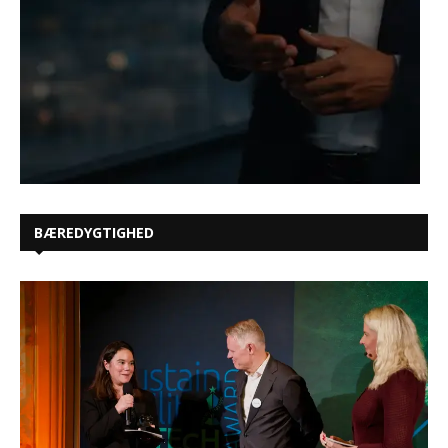
BÆREDYGTIGHED