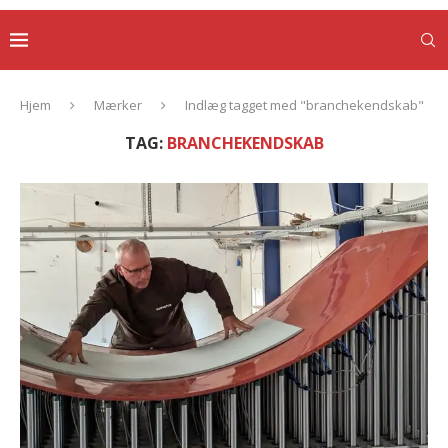
Hjem
Mærker
Indlæg tagget med "branchekendskab"
TAG:
BRANCHEKENDSKAB