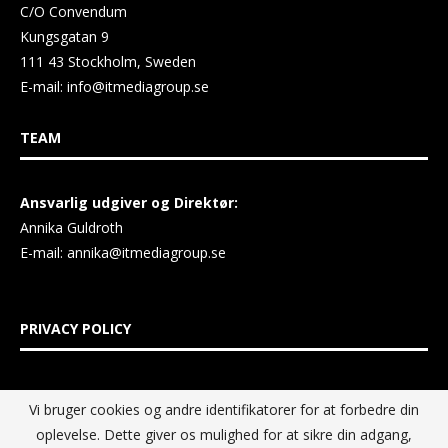
C/O Convendum
Kungsgatan 9
111 43 Stockholm, Sweden
E-mail:
info@itmediagroup.se
TEAM
Ansvarlig udgiver og Direktør:
Annika Guldroth
E-mail:
annika@itmediagroup.se
PRIVACY POLICY
IT MEDIA GROUP Data Privacy Policy
Vi bruger cookies og andre identifikatorer for at forbedre din
oplevelse. Dette giver os mulighed for at sikre din adgang,