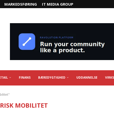
MARKEDSFØRING
IT MEDIA GROUP
ETAIL
FINANS
BÆREDYGTIGHED
UDDANNELSE
VIRK
ilitet"
RISK MOBILITET