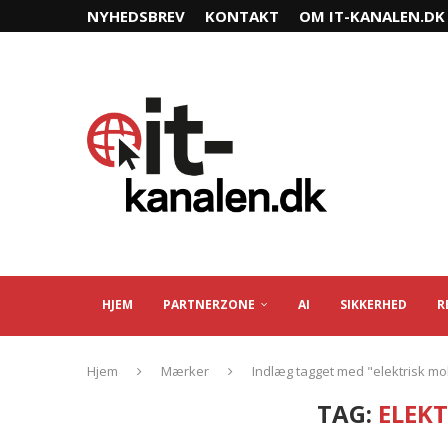
NYHEDSBREV
KONTAKT
OM IT-KANALEN.DK
HJEM
PARTNERZONE
AI
SIKKERHED
R
Hjem
Mærker
Indlæg tagget med "elektrisk mob
TAG:
ELEKT