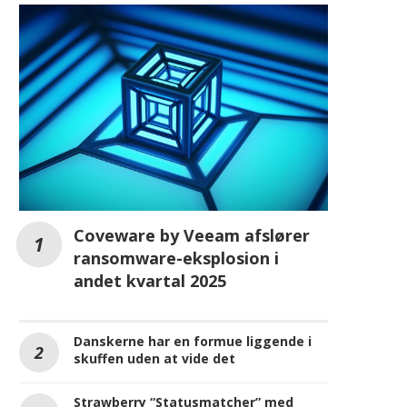
Coveware by Veeam afslører
ransomware-eksplosion i
andet kvartal 2025
Danskerne har en formue liggende i
skuffen uden at vide det
Strawberry “Statusmatcher” med
Norwegian Reward Priority
REKLAME