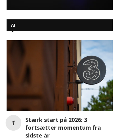
Stærk start på 2026: 3
fortsætter momentum fra
sidste år
Arctic Wolf udvider Arctic Wolf Aurora
Platform med nyt Threat Intelligence-
modul
SDU tester redningsdroner i Arktis