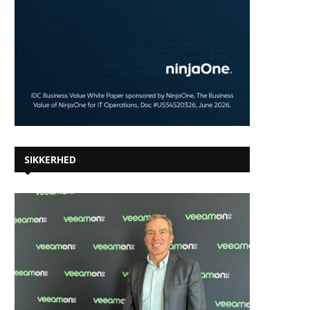
SIKKERHED
Veeam styrker dataresiliens
med integration i Splunk for
bedre overvågning af