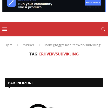
Hjem
Mærker
Indlæg tagget med "erhvervsudvikling"
TAG:
ERHVERVSUDVIKLING
PARTNERZONE