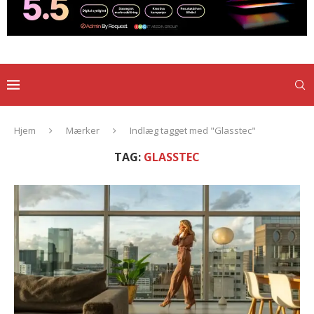
Hjem
Mærker
Indlæg tagget med "Glasstec"
TAG:
GLASSTEC