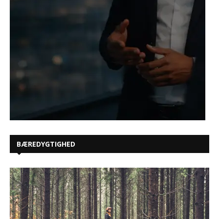
BÆREDYGTIGHED