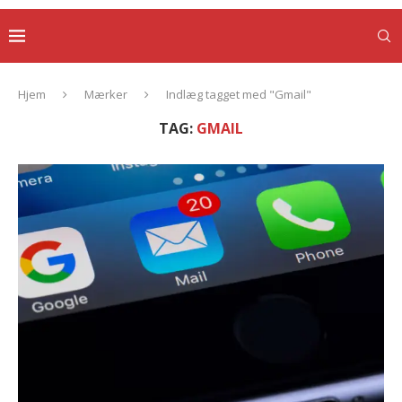
Hjem
Mærker
Indlæg tagget med "Gmail"
TAG:
GMAIL