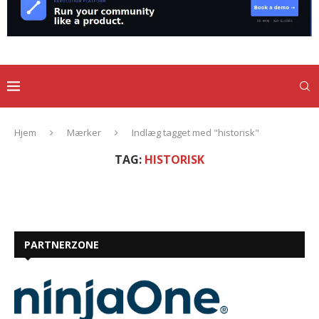
Hjem
Mærker
Indlæg tagget med "historisk"
TAG:
HISTORISK
PARTNERZONE