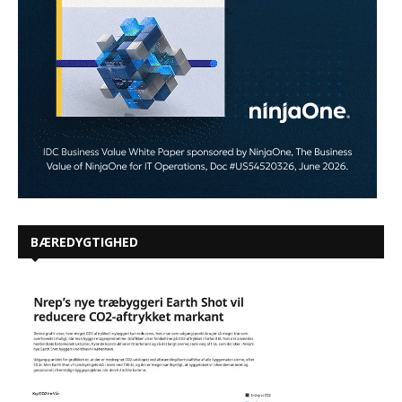
BÆREDYGTIGHED