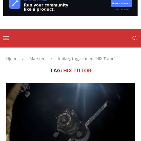
Hjem
Mærker
Indlæg tagget med "HIX Tutor"
TAG:
HIX TUTOR