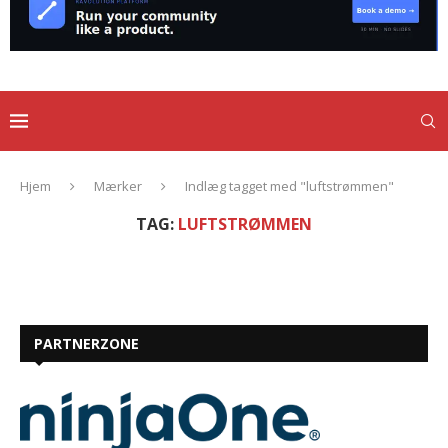
Hjem
Mærker
Indlæg tagget med "luftstrømmen"
TAG:
LUFTSTRØMMEN
PARTNERZONE