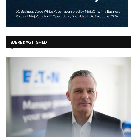
BÆREDYGTIGHED