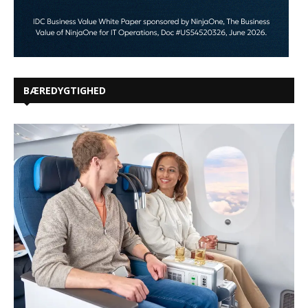
BÆREDYGTIGHED