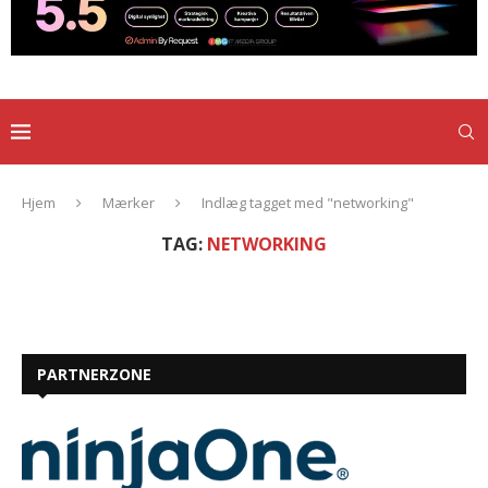
Hjem
Mærker
Indlæg tagget med "networking"
TAG:
NETWORKING
PARTNERZONE