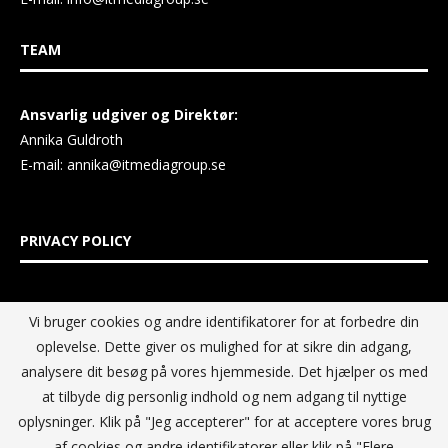
TEAM
Ansvarlig udgiver og Direktør:
Annika Guldroth
E-mail:
annika@itmediagroup.se
PRIVACY POLICY
IT MEDIA GROUP Data Privacy Policy
Vi bruger cookies og andre identifikatorer for at forbedre din
oplevelse. Dette giver os mulighed for at sikre din adgang,
analysere dit besøg på vores hjemmeside. Det hjælper os med
at tilbyde dig personlig indhold og nem adgang til nyttige
oplysninger. Klik på "Jeg accepterer" for at acceptere vores brug
af cookies og andre identifikatorer eller klik på "Flere