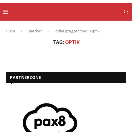
Hjem
Mærker
Indlæg tagget med "Optik"
TAG:
OPTIK
PARTNERZONE