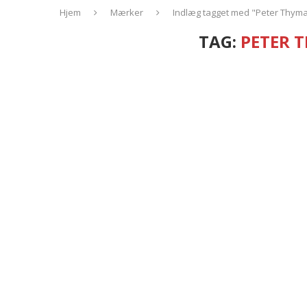
Hjem
Mærker
Indlæg tagget med "Peter Thy
TAG:
PETER 