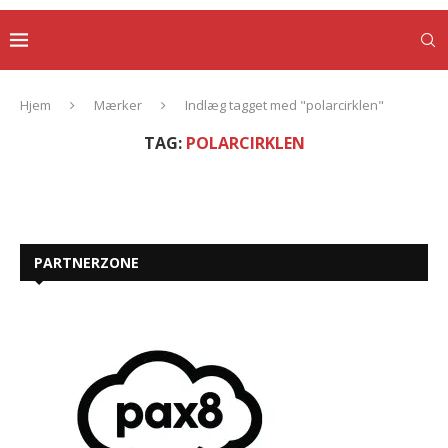
Hjem
Mærker
Indlæg tagget med "polarcirklen"
TAG:
POLARCIRKLEN
PARTNERZONE