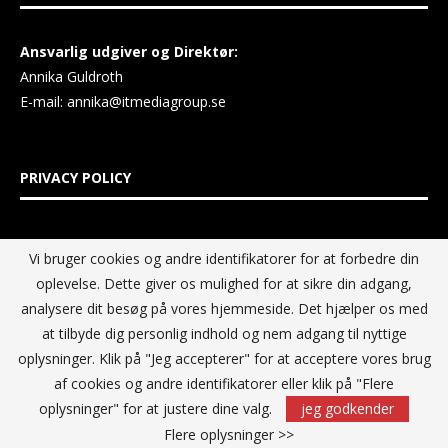
Ansvarlig udgiver og Direktør:
Annika Guldroth
E-mail:
annika@itmediagroup.se
PRIVACY POLICY
IT MEDIA GROUP Data Privacy Policy
Vi bruger cookies og andre identifikatorer for at forbedre din
oplevelse. Dette giver os mulighed for at sikre din adgang,
analysere dit besøg på vores hjemmeside. Det hjælper os med
at tilbyde dig personlig indhold og nem adgang til nyttige
oplysninger. Klik på "Jeg accepterer" for at acceptere vores brug
af cookies og andre identifikatorer eller klik på "Flere
oplysninger" for at justere dine valg.
jeg godkender
Flere oplysninger >>