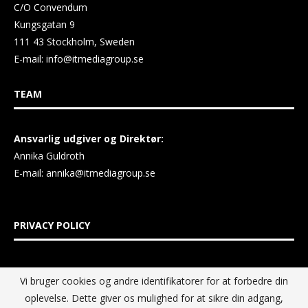
C/O Convendum
Kungsgatan 9
111 43 Stockholm, Sweden
E-mail:
info@itmediagroup.se
TEAM
Ansvarlig udgiver og Direktør:
Annika Guldroth
E-mail:
annika@itmediagroup.se
PRIVACY POLICY
IT MEDIA GROUP Data Privacy Policy
Vi bruger cookies og andre identifikatorer for at forbedre din
oplevelse. Dette giver os mulighed for at sikre din adgang,