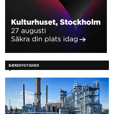
BÆREDYGTIGHED