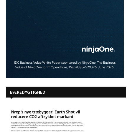
BÆREDYGTIGHED