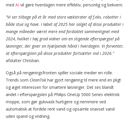
med
AI
vil gøre hverdagen mere effektiv, personlig og bekvem.
”Vi ser tilbage på et år med store vækstrater af f.eks. robotter i
både stue og have. I løbet af 2025 har salget af disse produkter i
mange måneder været mere end fordoblet sammenlignet med
2024, hvilket i høj grad vidner om en stigende efterspørgsel på
løsninger, der giver en hjælpende hånd i hverdagen. Vi forventer,
at efterspørgslen på disse produkter fortsætter ind i 2026.”
afslutter Christian.
Også på rengøringsfronten spiller sociale medier en rolle.
Trends som
CleanTok
har gjort rengøring til mere end en pligt
og øget interessen for smartere løsninger. Det ses blandt
andet i efterspørgslen på Philips OneUp 5000 Series elektrisk
moppe, som gør gulvvask hurtigere og nemmere ved
automatisk at fordele rent vand og opsamle snavset vand
uden spand og vridning.