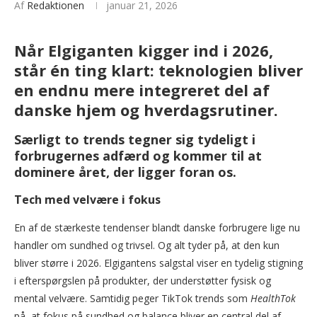
Af
Redaktionen
januar 21, 2026
Når Elgiganten kigger ind i 2026,
står én ting klart: teknologien bliver
en endnu mere integreret del af
danske hjem og hverdagsrutiner.
Særligt to trends tegner sig tydeligt i
forbrugernes adfærd og kommer til at
dominere året, der ligger foran os.
Tech med velvære i fokus
En af de stærkeste tendenser blandt danske forbrugere lige nu
handler om sundhed og trivsel. Og alt tyder på, at den kun
bliver større i 2026. Elgigantens salgstal viser en tydelig stigning
i efterspørgslen på produkter, der understøtter fysisk og
mental velvære. Samtidig peger TikTok trends som
HealthTok
på, at fokus på sundhed og balance bliver en central del af