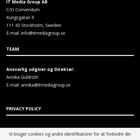
IT Media Group AB
C/O Convendum
Kungsgatan 9
111 43 Stockholm, Sweden
E-mail:
info@itmediagroup.se
TEAM
Ansvarlig udgiver og Direktør:
Annika Guldroth
E-mail:
annika@itmediagroup.se
PRIVACY POLICY
IT MEDIA GROUP Data Privacy Policy
Vi bruger cookies og andre identifikatorer for at forbedre din