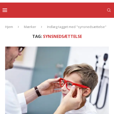
Hjem
Mærker
Indlæg tagget med "synsnedsættelse"
TAG:
SYNSNEDSÆTTELSE