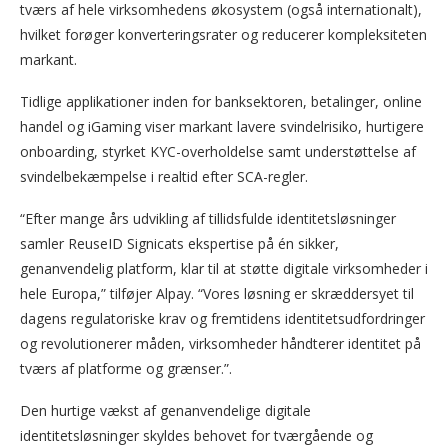
tværs af hele virksomhedens økosystem (også internationalt),
hvilket forøger konverteringsrater og reducerer kompleksiteten
markant.
Tidlige applikationer inden for banksektoren, betalinger, online
handel og iGaming viser markant lavere svindelrisiko, hurtigere
onboarding, styrket KYC-overholdelse samt understøttelse af
svindelbekæmpelse i realtid efter SCA-regler.
“Efter mange års udvikling af tillidsfulde identitetsløsninger
samler ReuseID Signicats ekspertise på én sikker,
genanvendelig platform, klar til at støtte digitale virksomheder i
hele Europa,” tilføjer Alpay. “Vores løsning er skræddersyet til
dagens regulatoriske krav og fremtidens identitetsudfordringer
og revolutionerer måden, virksomheder håndterer identitet på
tværs af platforme og grænser.”.
Den hurtige vækst af genanvendelige digitale
identitetsløsninger skyldes behovet for tværgående og