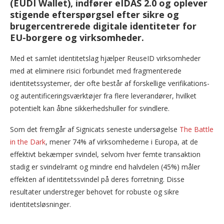
(EUDI Wallet), indfører eIDAS 2.0 og oplever
stigende efterspørgsel efter sikre og
brugercentrerede digitale identiteter for
EU-borgere og virksomheder.
Med et samlet identitetslag hjælper ReuseID virksomheder
med at eliminere risici forbundet med fragmenterede
identitetssystemer, der ofte består af forskellige verifikations-
og autentificeringsværktøjer fra flere leverandører, hvilket
potentielt kan åbne sikkerhedshuller for svindlere.
Som det fremgår af Signicats seneste undersøgelse
The Battle
in the Dark
, mener 74% af virksomhederne i Europa, at de
effektivt bekæmper svindel, selvom hver femte transaktion
stadig er svindelramt og mindre end halvdelen (45%) måler
effekten af identitetssvindel på deres forretning. Disse
resultater understreger behovet for robuste og sikre
identitetsløsninger.