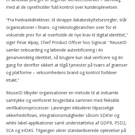
med at de opretholder fuld kontrol over kundeoplevelsen.
“Fra hvidvaskdirektiver, til skrappe databeskyttelsesregler, står
organisationer i finans- og teknologibranchen over for et
voksende pres for at overholde de nye krav til digital identitet,”
siger Pinar Alpay, Chief Product Officer hos Signicat. “ReuseID
samler onboarding og løbende autentificering i én
genanvendelig identitet, så brugere kun skal verificere sig én
gang for derefter sikkert at tilgå tjenester på tværs af grænser
og platforme – virksomhedens brand og kontrol forbliver
intakt.”
ReuseID tilbyder organisationer en metode til at indsamle
samtykke og verificeret brugerdata sammen med fleksible
verifikationsprocesser. Løsningen inkluderer tilpasselige
sikkerhedsflows, integrationsmuligheder såsom SDK’er og
white label-applikationer samt understøttelse af GDPR, PSD2,
SCA og eIDAS. Tilgangen sikrer standardiserede oplevelser på