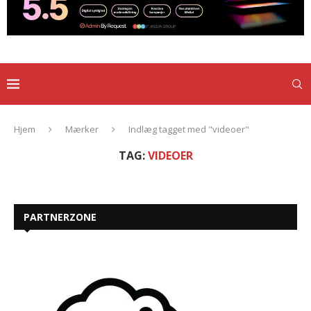
Hjem
Mærker
Indlæg tagget med "videoer"
TAG:
VIDEOER
PARTNERZONE