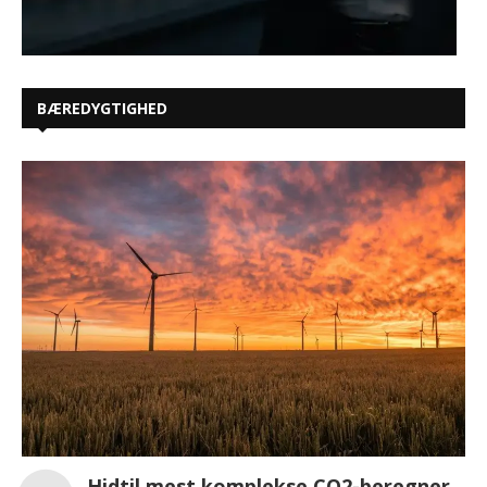
BÆREDYGTIGHED
Hidtil mest komplekse CO2-beregner