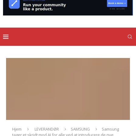
Hjem
LEVERANDØR
SAMSUNG
Samsung
tager et skridt mod AI for alle ved at introducere de nye