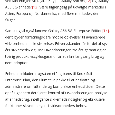
Ved lanceringen vil Digital Key på Galaxy A56 5G
[12]
og Galaxy
A36 5G-enheder
[13]
være tilgængelig på udvalgte markeder i
Asien, Europa og Nordamerika, med flere markeder, der
følger.
Samsung vil også lancere Galaxy A56 5G Enterprise Edition
[14]
,
der tilbyder forretningsklare mobile oplevelser til avancerede
virksomheder i alle størrelser. Erhvervskunder får fordel af syv
års sikkerheds- og One UI-opdateringer, tre års garanti og en
toårig produktlivscyklusgaranti for at sikre langvarig brug og
nem adoption.
Enheden inkluderer også en etårig licens til Knox Suite –
Enterprise Plan, den ultimative pakke til at beskytte og
administrere omfattende og komplekse enhedsflåder. Dette
opnås gennem detaljeret kontrol af OS-opdateringer, analyse
af enhedsbrug, intelligente sikkerhedsindsigter og eksklusive
funktioner skræddersyet til virksomheders behov.