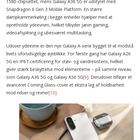
1580-chipsettet, mens Galaxy A36 5G er udstyret med
Snapdragon 6 Gen 3 Mobile Platform. En større
dampkammerkøling i begge enheder hjælper med at
opretholde ydeevnen, hvilket tilbyder jævn gaming,
videoafspilning og ubesværet multitasking.
Udover ydeevne er den nye Galaxy A-serie bygget til at modstå
livets uforudsigelige øjeblikke. For første gang har Galaxy A26
5G en IP67-certificering for støv- og vandresistens, hvilket
giver stærk beskyttelse mod elementerne – på samme niveau
som Galaxy A36 5G og Galaxy A56 5G
[9]
. Derudover tilføjer et
avanceret Corning Glass-cover et ekstra lag af holdbarhed
mod ridser og revner
[10]
.