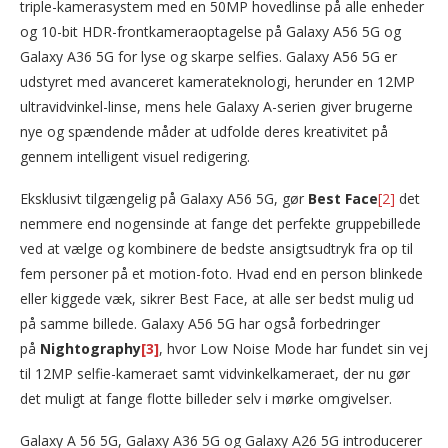
triple-kamerasystem med en 50MP hovedlinse på alle enheder
og 10-bit HDR-frontkameraoptagelse på Galaxy A56 5G og
Galaxy A36 5G for lyse og skarpe selfies. Galaxy A56 5G er
udstyret med avanceret kamerateknologi, herunder en 12MP
ultravidvinkel-linse, mens hele Galaxy A-serien giver brugerne
nye og spændende måder at udfolde deres kreativitet på
gennem intelligent visuel redigering.
Eksklusivt tilgængelig på Galaxy A56 5G, gør
Best Face
[2]
det
nemmere end nogensinde at fange det perfekte gruppebillede
ved at vælge og kombinere de bedste ansigtsudtryk fra op til
fem personer på et motion-foto. Hvad end en person blinkede
eller kiggede væk, sikrer Best Face, at alle ser bedst mulig ud
på samme billede. Galaxy A56 5G har også forbedringer
på
Nightography
[3]
, hvor Low Noise Mode har fundet sin vej
til 12MP selfie-kameraet samt vidvinkelkameraet, der nu gør
det muligt at fange flotte billeder selv i mørke omgivelser.
Galaxy A 56 5G, Galaxy A36 5G og Galaxy A26 5G introducerer