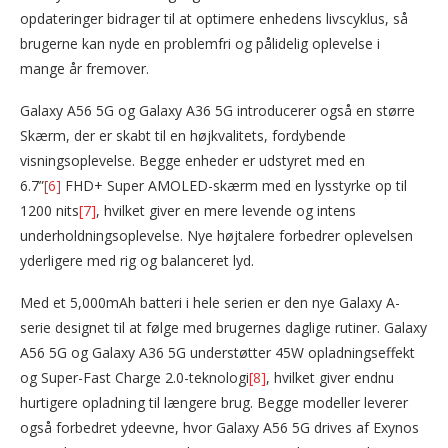
opdateringer bidrager til at optimere enhedens livscyklus, så
brugerne kan nyde en problemfri og pålidelig oplevelse i
mange år fremover.
Galaxy A56 5G og Galaxy A36 5G introducerer også en større
Skærm, der er skabt til en højkvalitets, fordybende
visningsoplevelse. Begge enheder er udstyret med en
6.7”
[6]
FHD+ Super AMOLED-skærm med en lysstyrke op til
1200 nits
[7]
, hvilket giver en mere levende og intens
underholdningsoplevelse. Nye højtalere forbedrer oplevelsen
yderligere med rig og balanceret lyd.
Med et 5,000mAh batteri i hele serien er den nye Galaxy A-
serie designet til at følge med brugernes daglige rutiner. Galaxy
A56 5G og Galaxy A36 5G understøtter 45W opladningseffekt
og Super-Fast Charge 2.0-teknologi
[8]
, hvilket giver endnu
hurtigere opladning til længere brug. Begge modeller leverer
også forbedret ydeevne, hvor Galaxy A56 5G drives af Exynos