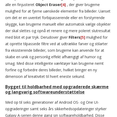
alle en finjusteret
Object Eraser
[4]
, der giver brugerne
mulighed for at fjerne uønskede elementer fra billeder. Uanset
om det er en uventet forbipasserende eller en forstyrrende
skygge, kan brugerne manuelt eller automatisk vælge objekter
der skal slettes og opnå et renere og mere poleret slutresultat
med blot et par tryk. Derudover giver
Filters
[5]
mulighed for
at oprette tilpassede filtre ved at udtrække farver og stilarter
fra eksisterende billeder, som brugerne kan anvende for at
skabe en unik og personlig effekt afhængigt af humor og
smag. Med disse intelligente værktøjer kan brugerne nemt
forfine og forbedre deres billeder, hvilket bringer en ny
dimension af kreativitet til hvert eneste sekund.
Bygget til holdbarhed med opgraderede skærme
og langvarig softwareunderstøttelse
Med op til seks generationer af Android OS- og One UI-
opgraderinger samt seks års sikkerhedsopdateringer styrker
Galaxy A-serien denne gang sin softwareholdbarhed. Disse