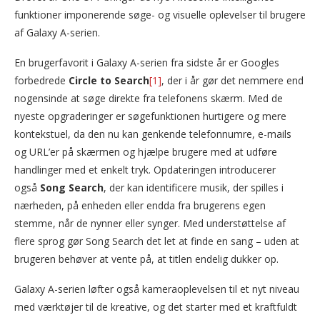
funktioner imponerende søge- og visuelle oplevelser til brugere
af Galaxy A-serien.
En brugerfavorit i Galaxy A-serien fra sidste år er Googles
forbedrede
Circle to Search
[1]
, der i år gør det nemmere end
nogensinde at søge direkte fra telefonens skærm. Med de
nyeste opgraderinger er søgefunktionen hurtigere og mere
kontekstuel, da den nu kan genkende telefonnumre, e-mails
og URL’er på skærmen og hjælpe brugere med at udføre
handlinger med et enkelt tryk. Opdateringen introducerer
også
Song Search
, der kan identificere musik, der spilles i
nærheden, på enheden eller endda fra brugerens egen
stemme, når de nynner eller synger. Med understøttelse af
flere sprog gør Song Search det let at finde en sang – uden at
brugeren behøver at vente på, at titlen endelig dukker op.
Galaxy A-serien løfter også kameraoplevelsen til et nyt niveau
med værktøjer til de kreative, og det starter med et kraftfuldt