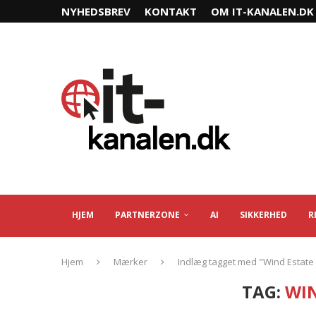
NYHEDSBREV
KONTAKT
OM IT-KANALEN.DK
HJEM
PARTNERZONE
AI
SIKKERHED
R
Hjem
Mærker
Indlæg tagget med "Wind Estate
TAG:
WIN