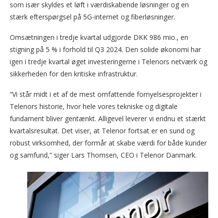
som især skyldes et løft i værdiskabende løsninger og en
stærk efterspørgsel på 5G-internet og fiberløsninger.
Omsætningen i tredje kvartal udgjorde DKK 986 mio., en
stigning på 5 % i forhold til Q3 2024. Den solide økonomi har
igen i tredje kvartal øget investeringerne i Telenors netværk og
sikkerheden for den kritiske infrastruktur.
“Vi står midt i et af de mest omfattende fornyelsesprojekter i
Telenors historie, hvor hele vores tekniske og digitale
fundament bliver gentænkt. Alligevel leverer vi endnu et stærkt
kvartalsresultat. Det viser, at Telenor fortsat er en sund og
robust virksomhed, der formår at skabe værdi for både kunder
og samfund,” siger Lars Thomsen, CEO i Telenor Danmark.