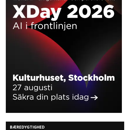
BÆREDYGTIGHED