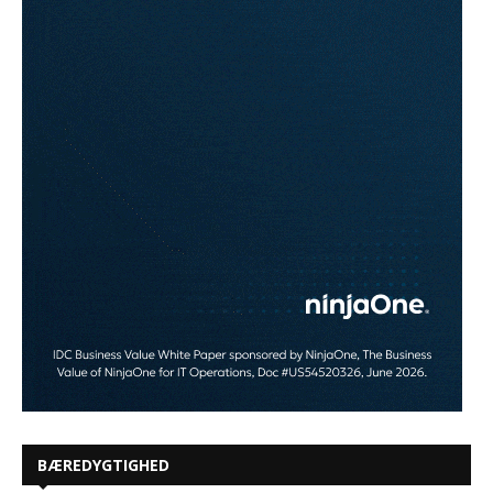
BÆREDYGTIGHED