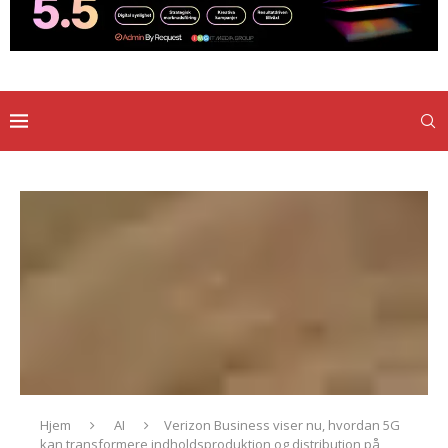
Hjem
AI
Verizon Business viser nu, hvordan 5G
kan transformere indholdsproduktion og distribution på