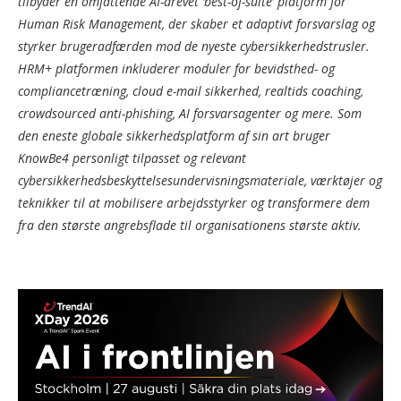
tilbyder en omfattende AI-drevet ‘best-of-suite’ platform for
Human Risk Management, der skaber et adaptivt forsvarslag og
styrker brugeradfærden mod de nyeste cybersikkerhedstrusler.
HRM+ platformen inkluderer moduler for bevidsthed- og
compliancetræning, cloud e-mail sikkerhed, realtids coaching,
crowdsourced anti-phishing, AI forsvarsagenter og mere. Som
den eneste globale sikkerhedsplatform af sin art bruger
KnowBe4 personligt tilpasset og relevant
cybersikkerhedsbeskyttelsesundervisningsmateriale, værktøjer og
teknikker til at mobilisere arbejdsstyrker og transformere dem
fra den største angrebsflade til organisationens største aktiv.