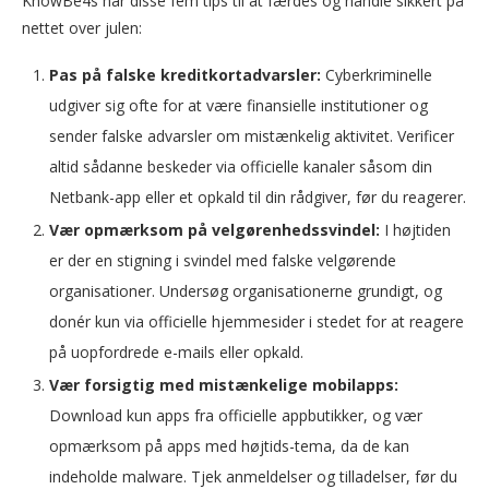
KnowBe4s har disse fem tips til at færdes og handle sikkert på
nettet over julen:
Pas på falske kreditkortadvarsler:
Cyberkriminelle
udgiver sig ofte for at være finansielle institutioner og
sender falske advarsler om mistænkelig aktivitet. Verificer
altid sådanne beskeder via officielle kanaler såsom din
Netbank-app eller et opkald til din rådgiver, før du reagerer.
Vær opmærksom på velgørenhedssvindel:
I højtiden
er der en stigning i svindel med falske velgørende
organisationer. Undersøg organisationerne grundigt, og
donér kun via officielle hjemmesider i stedet for at reagere
på uopfordrede e-mails eller opkald.
Vær forsigtig med mistænkelige mobilapps:
Download kun apps fra officielle appbutikker, og vær
opmærksom på apps med højtids-tema, da de kan
indeholde malware. Tjek anmeldelser og tilladelser, før du