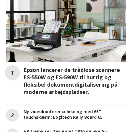
Epson lancerer de trådløse scannere
ES-550W og ES-590W til hurtig og
fleksibel dokumentdigitalisering på
moderne arbejdspladser.
Ny videokonferenceløsning med 65″
touchskærm: Logitech Rally Board 65
HP fremviser DesignJet T870 og nye AI-