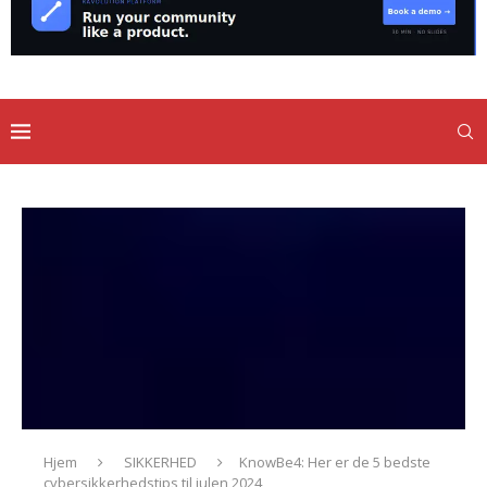
Hjem
SIKKERHED
KnowBe4: Her er de 5 bedste
cybersikkerhedstips til julen 2024