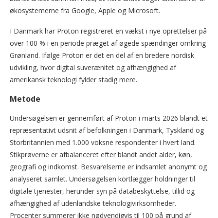
økosystemerne fra Google, Apple og Microsoft.
I Danmark har Proton registreret en vækst i nye oprettelser på
over 100 % i en periode præget af øgede spændinger omkring
Grønland. Ifølge Proton er det en del af en bredere nordisk
udvikling, hvor digital suverænitet og afhængighed af
amerikansk teknologi fylder stadig mere.
Metode
Undersøgelsen er gennemført af Proton i marts 2026 blandt et
repræsentativt udsnit af befolkningen i Danmark, Tyskland og
Storbritannien med 1.000 voksne respondenter i hvert land.
Stikprøverne er afbalanceret efter blandt andet alder, køn,
geografi og indkomst. Besvarelserne er indsamlet anonymt og
analyseret samlet. Undersøgelsen kortlægger holdninger til
digitale tjenester, herunder syn på databeskyttelse, tillid og
afhængighed af udenlandske teknologivirksomheder.
Procenter summerer ikke nødvendigvis til 100 på grund af