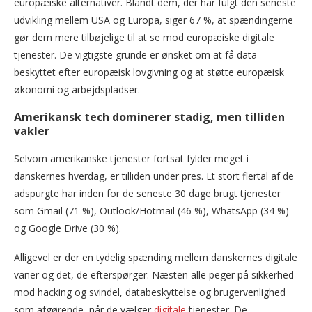
europæiske alternativer. Blandt dem, der har fulgt den seneste
udvikling mellem USA og Europa, siger 67 %, at spændingerne
gør dem mere tilbøjelige til at se mod europæiske digitale
tjenester. De vigtigste grunde er ønsket om at få data
beskyttet efter europæisk lovgivning og at støtte europæisk
økonomi og arbejdspladser.
Amerikansk tech dominerer stadig, men tilliden
vakler
Selvom amerikanske tjenester fortsat fylder meget i
danskernes hverdag, er tilliden under pres. Et stort flertal af de
adspurgte har inden for de seneste 30 dage brugt tjenester
som Gmail (71 %), Outlook/Hotmail (46 %), WhatsApp (34 %)
og Google Drive (30 %).
Alligevel er der en tydelig spænding mellem danskernes digitale
vaner og det, de efterspørger. Næsten alle peger på sikkerhed
mod hacking og svindel, databeskyttelse og brugervenlighed
som afgørende, når de vælger
digitale
tjenester. De