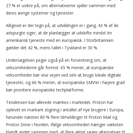
27 % er usikre på, om alternativerne spiller sammen med
deres øvrige systemer og tjenester.
Alligevel er der tegn på, at udviklingen er i gang. 43 % af de
adspurgte siger, at de planlægger at udskifte mindst én
amerikansk tjeneste med en europæisk. I Storbritannien
gælder det 42 %, mens tallet i Tyskland er 30 %.
Undersøgelsen peger også på en forventning om, at
virksomhederne går forrest. 65 % mener, at europæiske
virksomheder bør vise vejen ved selv at bruge lokale digitale
tjenester, og 66 % mener, at europæiske SMV’er i højere grad
bør prioritere europæiske techplatforme.
Tendensen kan allerede mærkes i markedet. Proton har
oplevet en markant stigning i antallet af nye brugere i Europa,
herunder næsten 80 % flere tilmeldinger til Proton Mail og
Proton Drive i Norden. Ifølge virksomheden hænger væksten
blandt andet sammen med, at flere aktivt søger alternativer til