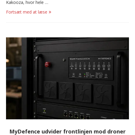
Kakooza, hvor hele …
Fortsæt med at læse
MyDefence udvider frontlinjen mod droner