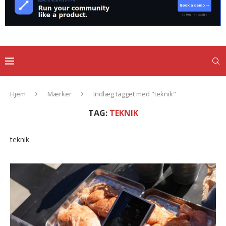
Hjem
Mærker
Indlæg tagget med "teknik"
TAG:
TEKNIK
teknik