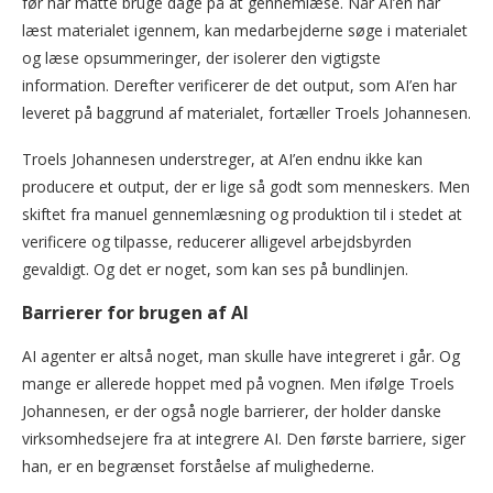
før har måtte bruge dage på at gennemlæse. Når AI’en har
læst materialet igennem, kan medarbejderne søge i materialet
og læse opsummeringer, der isolerer den vigtigste
information. Derefter verificerer de det output, som AI’en har
leveret på baggrund af materialet, fortæller Troels Johannesen.
Troels Johannesen understreger, at AI’en endnu ikke kan
producere et output, der er lige så godt som menneskers. Men
skiftet fra manuel gennemlæsning og produktion til i stedet at
verificere og tilpasse, reducerer alligevel arbejdsbyrden
gevaldigt. Og det er noget, som kan ses på bundlinjen.
Barrierer for brugen af AI
AI agenter er altså noget, man skulle have integreret i går. Og
mange er allerede hoppet med på vognen. Men ifølge Troels
Johannesen, er der også nogle barrierer, der holder danske
virksomhedsejere fra at integrere AI. Den første barriere, siger
han, er en begrænset forståelse af mulighederne.