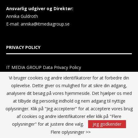
Ansvarlig udgiver og Direktør:
Annika Guldroth
E-mail:
annika@itmediagroup.se
PRIVACY POLICY
IT MEDIA GROUP Data Privacy Policy
Vi bruger cookies og andre identifikatorer for at forbedre din
oplevelse. Dette giver os mulighed for at sikre din adgang,
analysere dit besøg på vores hjemmeside. Det hjælper os med
at tilbyde dig personlig indhold og nem adgang til nyttige
oplysninger. Klik på "Jeg accepterer" for at acceptere vores brug
af cookies og andre identifikatorer eller klik på "Flere
oplysninger" for at justere dine valg.
jeg godkender
Flere oplysninger >>