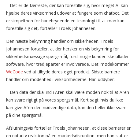
– Det er de færreste, der kan forestille sig, hvor meget AI kan
hjælpe deres virksomhed udover at fungere som chatbot. Det
er simpelthen for banebrydende en teknologi til, at man kan
forestille sig det, fortæller Troels Johannesen.
Den næste bekymring handler om sikkerheden. Troels
Johannesen fortæller, at der hersker en vis bekymring for
sikkerhedsmæssige spørgsmål, fordi nogle kunder ikke tillader
software, hvor tredjeparter er involverede. Det imødekommer
WeCode
ved at tilbyde deres eget produkt. Sidste barriere
handler om modenhed i virksomhederne. Han uddyber:
– Den data der skal ind i AI’en skal være moden nok til at AI’en
kan svare rigtigt på vores spørgsmål. Kort sagt: hvis du ikke
kan give AI’en den nødvendige data, kan den heller ikke svare
på dine spørgsmål.
Afslutningsvis fortæller Troels Johannesen, at disse barrierer er
en naturlig reaktion på en markedsdisruption, men han slutter