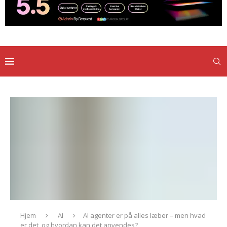
Hjem
AI
AI agenter er på alles læber – men hvad
er det, og hvordan kan det anvendes?