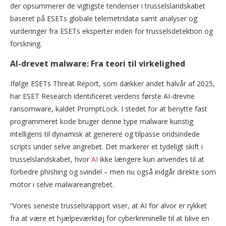
der opsummerer de vigtigste tendenser i trusselslandskabet
baseret på ESETs globale telemetridata samt analyser og
vurderinger fra ESETs eksperter inden for trusselsdetektion og
forskning.
AI-drevet malware: Fra teori til virkelighed
Ifølge ESETs Threat Report, som dækker andet halvår af 2025,
har ESET Research identificeret verdens første AI-drevne
ransomware, kaldet PromptLock. I stedet for at benytte fast
programmeret kode bruger denne type malware kunstig
intelligens til dynamisk at generere og tilpasse ondsindede
scripts under selve angrebet. Det markerer et tydeligt skift i
trusselslandskabet, hvor
AI
ikke længere kun anvendes til at
forbedre phishing og svindel – men nu også indgår direkte som
motor i selve malwareangrebet.
“Vores seneste trusselsrapport viser, at AI for alvor er rykket
fra at være et hjælpeværktøj for cyberkriminelle til at blive en