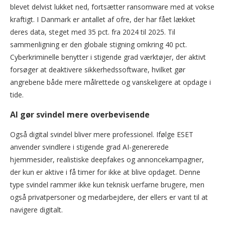
blevet delvist lukket ned, fortsætter ransomware med at vokse
kraftigt. I Danmark er antallet af ofre, der har fået lækket
deres data, steget med 35 pct. fra 2024 til 2025. Til
sammenligning er den globale stigning omkring 40 pct.
Cyberkriminelle benytter i stigende grad værktøjer, der aktivt
forsøger at deaktivere sikkerhedssoftware, hvilket gør
angrebene både mere målrettede og vanskeligere at opdage i
tide.
AI gør svindel mere overbevisende
Også digital svindel bliver mere professionel. Ifølge ESET
anvender svindlere i stigende grad AI-genererede
hjemmesider, realistiske deepfakes og annoncekampagner,
der kun er aktive i få timer for ikke at blive opdaget. Denne
type svindel rammer ikke kun teknisk uerfarne brugere, men
også privatpersoner og medarbejdere, der ellers er vant til at
navigere digitalt.