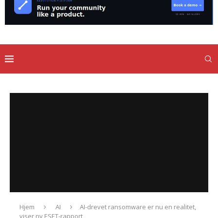
Hjem
AI
AI-drevet ransomware er nu en realitet,
viser ny ESET-rapport