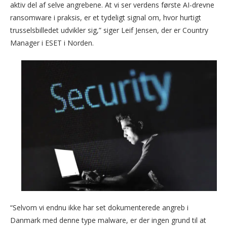
aktiv del af selve angrebene. At vi ser verdens første AI-drevne
ransomware i praksis, er et tydeligt signal om, hvor hurtigt
trusselsbilledet udvikler sig,” siger Leif Jensen, der er Country
Manager i ESET i Norden.
“Selvom vi endnu ikke har set dokumenterede angreb i
Danmark med denne type malware, er der ingen grund til at