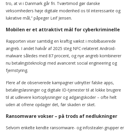
tro, at vi i Danmark går fri. Tværtimod gør danske
virksomheders høje digitale modenhed os til interessante og
lukrative mål,” påpeger Leif Jensen.
Mobilen er et attraktivt mål for cyberkriminelle
Rapporten viser samtidig en kraftig vækst i mobilbaserede
angreb. I andet halvår af 2025 steg NFC-relateret Android-
malware således med 87 procent, og nye angreb kombinerer
nu betalingsteknologi med avanceret social engineering og
fjernstyring.
Flere af de observerede kampagner udnytter falske apps,
betalingsløsninger og digitale ID-tjenester til at lokke brugere
til at udlevere kortoplysninger og adgangskoder – ofte helt
uden at ofrene opdager det, før skaden er sket.
Ransomware vokser – på trods af nedlukninger
Selvom enkelte kendte ransomware- og infostealer-grupper er