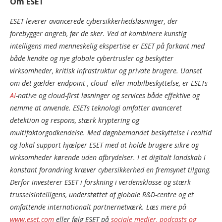
Om ESET
ESET leverer avancerede cybersikkerhedsløsninger, der
forebygger angreb, før de sker. Ved at kombinere kunstig
intelligens med menneskelig ekspertise er ESET på forkant med
både kendte og nye globale cybertrusler og beskytter
virksomheder, kritisk infrastruktur og private brugere. Uanset
om det gælder endpoint-, cloud- eller mobilbeskyttelse, er ESETs
AI
-native og cloud-first løsninger og services både effektive og
nemme at anvende. ESETs teknologi omfatter avanceret
detektion og respons, stærk kryptering og
multifaktorgodkendelse. Med døgnbemandet beskyttelse i realtid
og lokal support hjælper ESET med at holde brugere sikre og
virksomheder kørende uden afbrydelser. I et digitalt landskab i
konstant forandring kræver cybersikkerhed en fremsynet tilgang.
Derfor investerer ESET i forskning i verdensklasse og stærk
trusselsintelligens, understøttet af globale R&D-centre og et
omfattende internationalt partnernetværk. Læs mere på
www.eset.com
eller følg ESET på
sociale medier, podcasts og