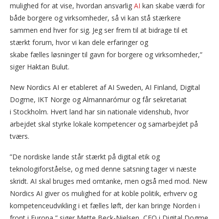
mulighed for at vise, hvordan ansvarlig
AI
kan skabe værdi for
både borgere og virksomheder, så vi kan stå stærkere
sammen end hver for sig. Jeg ser frem til at bidrage til et
stærkt forum, hvor vi kan dele erfaringer og
skabe fælles løsninger til gavn for borgere og virksomheder,”
siger Haktan Bulut.
New Nordics AI er etableret af AI Sweden, AI Finland, Digital
Dogme, IKT Norge og Almannarómur og får sekretariat
i Stockholm. Hvert land har sin nationale videnshub, hvor
arbejdet skal styrke lokale kompetencer og samarbejdet på
tværs.
”De nordiske lande står stærkt på digital etik og
teknologiforståelse, og med denne satsning tager vi næste
skridt. AI skal bruges med omtanke, men også med mod. New
Nordics AI giver os mulighed for at koble politik, erhverv og
kompetenceudvikling i et fælles løft, der kan bringe Norden i
front i Europa,” siger Mette Beck-Nielsen, CEO i Digital Dogme