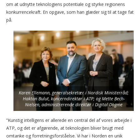
om at udnytte teknologiens potentiale og styrke regionens
konkurrencekraft. En opgave, som han glæder sig til at tage fat
på.
Karen Ellemann, generalsekretær i Nordisk Ministerråd;
Haktan Bulut, koncerndirektør i ATP; og Mette Bech-
Nielsen, administrerende direktør i Digital Dogme
”Kunstig intelligens er allerede en central del af vores arbejde i
ATP, og det er afgørende, at teknologien bliver brugt med
omtanke og forretningsforståelse. Vi har i Norden en unik