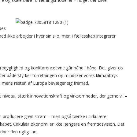
le og skalerbare forretningsmodeller – noget der bliver
ibes
ed ikke arbejder i hver sin silo, men i fællesskab integrerer
redygtighed og konkurrenceevne går hånd i hånd. Det giver os
der både styrker forretningen og mindsker vores klimaaftryk.
e, mens resten af Europa bevæger sig fremad.
lt niveau, stærk innovationskraft og virksomheder, der gerne vil –
e kun producere grøn strøm – men også tænke i cirkulære
abet. Cirkulær økonomi er ikke længere en fremtidsvision. Det
iber den rigtigt an.