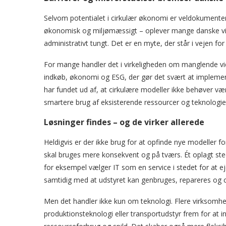
Selvom potentialet i cirkulær økonomi er veldokumente
økonomisk og miljømæssigt – oplever mange danske vir
administrativt tungt. Det er en myte, der står i vejen for
For mange handler det i virkeligheden om manglende vi
indkøb, økonomi og ESG, der gør det svært at implemen
har fundet ud af, at cirkulære modeller ikke behøver v
smartere brug af eksisterende ressourcer og teknologier 
Løsninger findes – og de virker allerede
Heldigvis er der ikke brug for at opfinde nye modeller 
skal bruges mere konsekvent og på tværs. Ét oplagt sted 
for eksempel vælger IT som en service i stedet for at eje
samtidig med at udstyret kan genbruges, repareres og c
Men det handler ikke kun om teknologi. Flere virksomhed
produktionsteknologi eller transportudstyr frem for at i