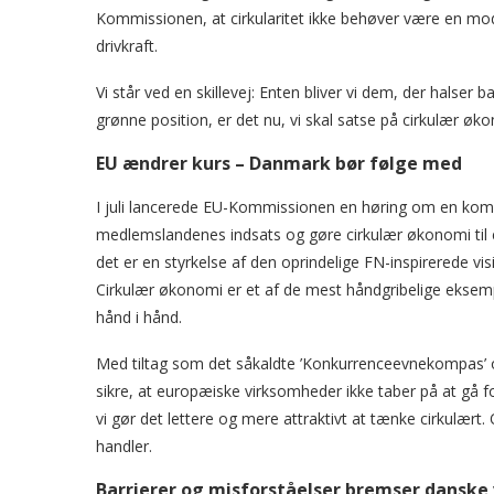
Kommissionen, at cirkularitet ikke behøver være en mod
drivkraft.
Vi står ved en skillevej: Enten bliver vi dem, der halser 
grønne position, er det nu, vi skal satse på cirkulær øk
EU ændrer kurs – Danmark bør følge med
I juli lancerede EU-Kommissionen en høring om en kom
medlemslandenes indsats og gøre cirkulær økonomi til e
det er en styrkelse af den oprindelige FN-inspirerede vis
Cirkulær økonomi er et af de mest håndgribelige eksem
hånd i hånd.
Med tiltag som det såkaldte ’Konkurrenceevnekompas’ og 
sikre, at europæiske virksomheder ikke taber på at gå fo
vi gør det lettere og mere attraktivt at tænke cirkulært.
handler.
Barrierer og misforståelser bremser danske