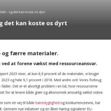
it fald – og det kan koste os dyrt
 og det kan koste os dyrt
 og færre materialer.
rt ved at forene vækst med ressourceansvar.
Report 2025
viser, at kun 6,9 procent af de materialer, vi bruger
nt i 2023 og hele 9,1 procent i 2018. Med andre ord: Vores forbrug
 falder. Det er et alvorligt problem i en tid, hvor ressourcerne
set for at levere både grøn og økonomisk ansvarlig vækst vokse.
mi som en vej til både
bæredygtighed
og konkurrenceevne, har
dt. Gennem nye initiativer og en åben høring signalerer EU-