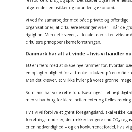
ressourceforbrug og spild. Det skaber også mere fleksib
afgørende i en usikker og foranderlig økonomi.
Vi ved fra samarbejder med både private og offentlige
organisationer, at cirkulære løsninger virker – når de gr
rigtigt an. Men det kræver, at lokale teams i en virksomh
cirkulære principper i kerneforretningen.
Danmark har alt at vinde – hvis vi handler nu
EU er i færd med at skabe nye rammer for, hvordan bæ
en oplagt mulighed for at tænke cirkulært på en måde, 
Men det kræver, at vi ikke hviler på vores grønne imag
Som land har vi de rette forudsætninger – et højt digita
men vi har brug for klare incitamenter og fælles retning.
Hvis vi vil forblive et grønt foregangsland, skal vi ikk
forretningsmodeller, der rækker længere end CO₂-regnsk
er en nødvendighed – og en konkurrencefordel, hvis vi gr