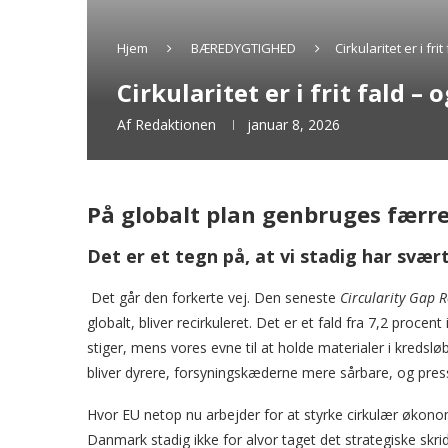
Hjem
BÆREDYGTIGHED
Cirkularitet er i fr
Cirkularitet er i frit fald –
Af
Redaktionen
januar 8, 2026
På globalt plan genbruges færre
Det er et tegn på, at vi stadig har svæ
Det går den forkerte vej. Den seneste
Circularity Gap 
globalt, bliver recirkuleret. Det er et fald fra 7,2 proce
stiger, mens vores evne til at holde materialer i kredsløb
bliver dyrere, forsyningskæderne mere sårbare, og pres
Hvor EU netop nu arbejder for at styrke cirkulær økono
Danmark stadig ikke for alvor taget det strategiske skri