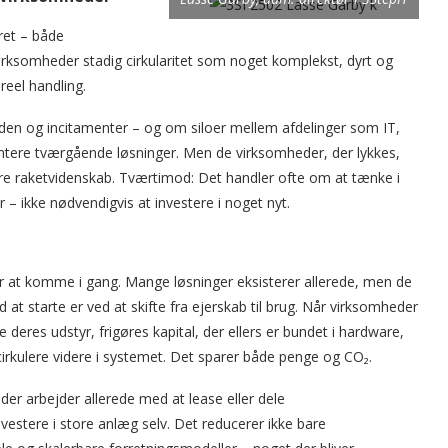
ret – både
ksomheder stadig cirkularitet som noget komplekst, dyrt og
 reel handling.
den og incitamenter – og om siloer mellem afdelinger som IT,
tere tværgående løsninger. Men de virksomheder, der lykkes,
ære raketvidenskab. Tværtimod: Det handler ofte om at tænke i
– ikke nødvendigvis at investere i noget nyt.
for at komme i gang. Mange løsninger eksisterer allerede, men de
at starte er ved at skifte fra ejerskab til brug. Når virksomheder
 deres udstyr, frigøres kapital, der ellers er bundet i hardware,
irkulere videre i systemet. Det sparer både penge og CO₂.
er arbejder allerede med at lease eller dele
nvestere i store anlæg selv. Det reducerer ikke bare