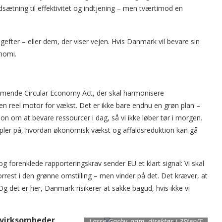
sætning til effektivitet og indtjening – men tværtimod en
bagefter – eller dem, der viser vejen. Hvis Danmark vil bevare sin
onomi.
mende Circular Economy Act, der skal harmonisere
n reel motor for vækst. Det er ikke bare endnu en grøn plan –
ion om at bevare ressourcer i dag, så vi ikke løber tør i morgen.
pler på, hvordan økonomisk vækst og affaldsreduktion kan gå
forenklede rapporteringskrav sender EU et klart signal: Vi skal
rrest i den grønne omstilling – men vinder på det. Det kræver, at
 Og det er her, Danmark risikerer at sakke bagud, hvis ikke vi
 virksomheder
Lasse Garby, adm. direktør i 3StepIT