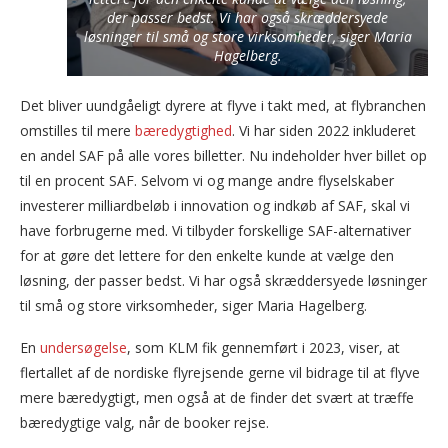
der passer bedst. Vi har også skræddersyede
løsninger til små og store virksomheder, siger Maria
Hagelberg.
Det bliver uundgåeligt dyrere at flyve i takt med, at flybranchen
omstilles til mere
bæredygtighed
. Vi har siden 2022 inkluderet
en andel SAF på alle vores billetter. Nu indeholder hver billet op
til en procent SAF. Selvom vi og mange andre flyselskaber
investerer milliardbeløb i innovation og indkøb af SAF, skal vi
have forbrugerne med. Vi tilbyder forskellige SAF-alternativer
for at gøre det lettere for den enkelte kunde at vælge den
løsning, der passer bedst. Vi har også skræddersyede løsninger
til små og store virksomheder, siger Maria Hagelberg.
En
undersøgelse
, som KLM fik gennemført i 2023, viser, at
flertallet af de nordiske flyrejsende gerne vil bidrage til at flyve
mere bæredygtigt, men også at de finder det svært at træffe
bæredygtige valg, når de booker rejse.