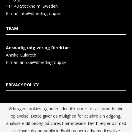
111 43 Stockholm, Sweden
E-mail:
info@itmediagroup.se
TEAM
Ansvarlig udgiver og Direktør:
Annika Guldroth
E-mail:
annika@itmediagroup.se
PRIVACY POLICY
IT MEDIA GROUP Data Privacy Policy
Vi bruger cookies og andre identifikatorer for at forbedre din
oplevelse. Dette giver os mulighed for at sikre din adgang,
analysere dit besøg på vores hjemmeside. Det hjælper os med
at tilbyde dig personlig indhold og nem adgang til nyttige