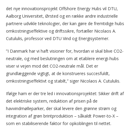
det nye innovationsprojekt Offshore Energy Hubs vil DTU,
Aalborg Universitet, Ørsted og en række andre industrielle
partnere udvikle teknologier, der kan gøre de fremtidige hubs
omkostningseffektive og driftssikre, fortæller Nicolaos A.
Cutululis, professor ved DTU Vind og Energisystemer.
”I Danmark har vi haft visioner for, hvordan vi skal blive CO2-
neutrale, og med beslutningen om at etablere energi-hubs
viser vi vejen mod det CO2-neutrale mål. Det er
grundlæggende vigtigt, at de konstrueres succesfuldt,
omkostningseffektivt og stabilt,” siger Nicolaos A. Cutululis.
Ifølge ham er der tre led i innovationsprojektet: Sikker drift af
det elektriske system, reduktion af prisen på de
havvindmølleparker, der skal levere den grønne strøm og
integration af grøn brintproduktion – såkaldt Power-to-X –
som en stabiliserende faktor for opkoblingen til nettet.