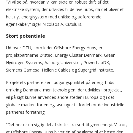
”Vi vil se på, hvordan vi kan sikre en robust drift af det
elektriske system, der udvikles til de nye hubs, da det bliver et
helt nyt energisystem med unikke og udfordrende
egenskaber,” siger Nicolaos A. Cutululis.
Stort potentiale
Ud over DTU, som leder Offshore Energy Hubs, er
projektpartnerne Ørsted, Energy Cluster Denmark, Green
Hydrogen Systems, Aalborg Universitet, PowerLabDK,
Siemens Gamesa, Hellenic Cables og Supergrid Institute.
Projektets partnere ser i udgangspunktet på energi-hubs
omkring Danmark, men teknologien, der udvikles i projektet,
vil på sigt kunne anvendes andre steder i Europa og i det
globale marked for energiløsninger til fordel for de industrielle
partneres forretning.
”Det her er en vigtig del af skiftet fra sort til grøn energi. Vi tror,
at Offshore Energy Hubs bliver én af nøglerne til at høste den