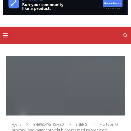
Hjem
BÆREDYGTIGHED
ENERGI
Fra teori til
praksis: Innovationsprojekt bidrager med ny viden om