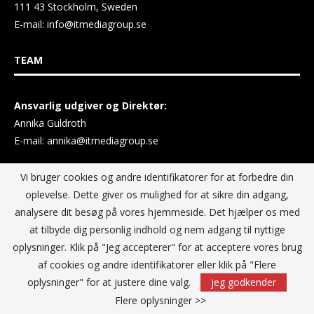
111 43 Stockholm, Sweden
E-mail:
info@itmediagroup.se
TEAM
Ansvarlig udgiver og Direktør:
Annika Guldroth
E-mail:
annika@itmediagroup.se
Vi bruger cookies og andre identifikatorer for at forbedre din
PRIVACY POLICY
oplevelse. Dette giver os mulighed for at sikre din adgang,
analysere dit besøg på vores hjemmeside. Det hjælper os med
at tilbyde dig personlig indhold og nem adgang til nyttige
IT MEDIA GROUP Data Privacy Policy
oplysninger. Klik på "Jeg accepterer" for at acceptere vores brug
af cookies og andre identifikatorer eller klik på "Flere
oplysninger" for at justere dine valg.
jeg godkender
Flere oplysninger >>